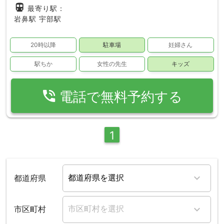
directions_subway
最寄り駅：
岩鼻駅
宇部駅
20時以降
駐車場
妊婦さん
駅ちか
女性の先生
キッズ
phone_in_talk
電話で無料予約する
1
都道府県
市区町村