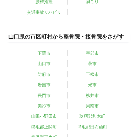
腰椎捻挫
肩こり
交通事故リハビリ
山口県の市区町村から整骨院・接骨院をさがす
下関市
宇部市
山口市
萩市
防府市
下松市
岩国市
光市
長門市
柳井市
美祢市
周南市
山陽小野田市
玖珂郡和木町
熊毛郡上関町
熊毛郡田布施町