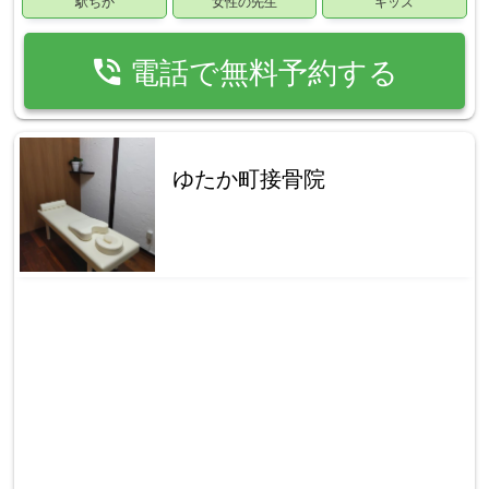
駅ちか
女性の先生
キッズ
phone_in_talk
電話で無料予約する
ゆたか町接骨院