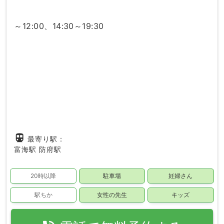
～12:00、14:30～19:30
directions_subway
最寄り駅：
富海駅
防府駅
20時以降
駐車場
妊婦さん
駅ちか
女性の先生
キッズ