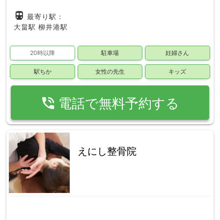
directions_subway
最寄り駅：
大畠駅
柳井港駅
20時以降
駐車場
妊婦さん
駅ちか
女性の先生
キッズ
phone_in_talk
電話で無料予約する
えにし整骨院