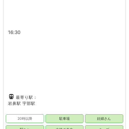
16:30
directions_subway
最寄り駅：
岩鼻駅
宇部駅
20時以降
駐車場
妊婦さん