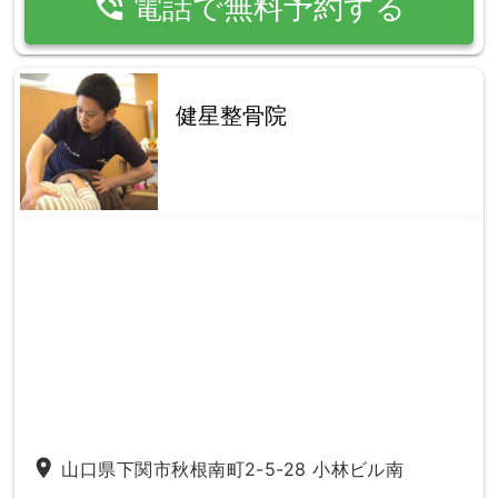
phone_in_talk
電話で無料予約する
健星整骨院
place
山口県下関市秋根南町2-5-28 小林ビル南