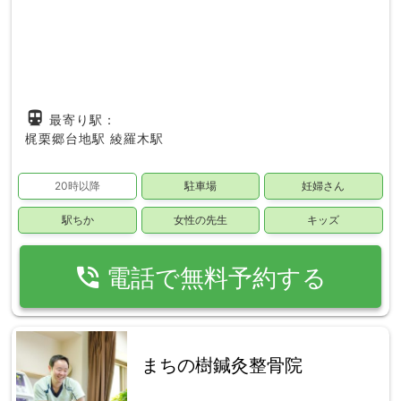
directions_subway
最寄り駅：
梶栗郷台地駅
綾羅木駅
20時以降
駐車場
妊婦さん
駅ちか
女性の先生
キッズ
phone_in_talk
電話で無料予約する
まちの樹鍼灸整骨院