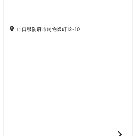
place
山口県防府市鋳物師町12-10