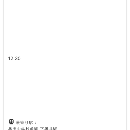
12:30
directions_subway
最寄り駅：
奥田中学校前駅
下奥井駅