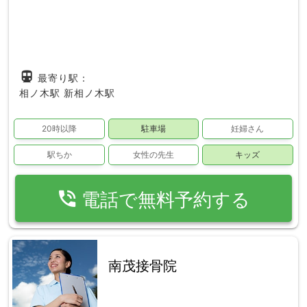
directions_subway
最寄り駅：
相ノ木駅
新相ノ木駅
20時以降
駐車場
妊婦さん
駅ちか
女性の先生
キッズ
phone_in_talk
電話で無料予約する
南茂接骨院