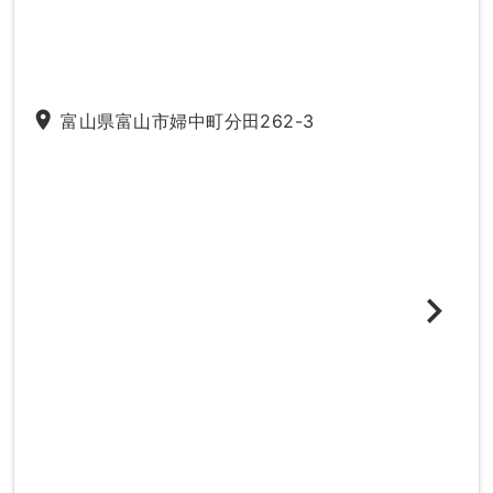
place
富山県富山市婦中町分田262-3