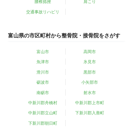
腰椎捻挫
肩こり
交通事故リハビリ
富山県の市区町村から整骨院・接骨院をさがす
富山市
高岡市
魚津市
氷見市
滑川市
黒部市
砺波市
小矢部市
南砺市
射水市
中新川郡舟橋村
中新川郡上市町
中新川郡立山町
下新川郡入善町
下新川郡朝日町