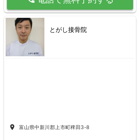
とがし接骨院
place
富山県中新川郡上市町稗田3-8