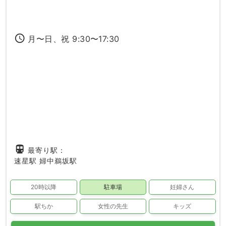
access_time
月〜日、祝 9:30〜17:30
directions_subway
最寄り駅：
速星駅
婦中鵜坂駅
20時以降
駐車場
妊婦さん
駅ちか
女性の先生
キッズ