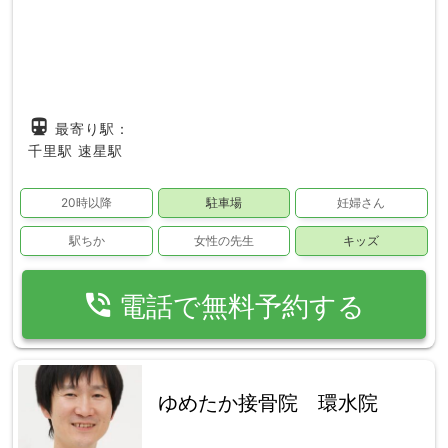
directions_subway
最寄り駅：
千里駅
速星駅
20時以降
駐車場
妊婦さん
駅ちか
女性の先生
キッズ
phone_in_talk
電話で無料予約する
ゆめたか接骨院 環水院