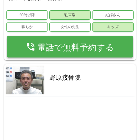
20時以降
駐車場
妊婦さん
駅ちか
女性の先生
キッズ
phone_in_talk
電話で無料予約する
野原接骨院