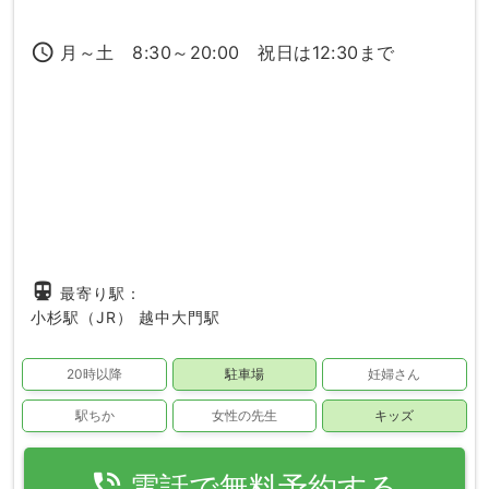
access_time
月～土 8:30～20:00 祝日は12:30まで
directions_subway
最寄り駅：
小杉駅（JR）
越中大門駅
20時以降
駐車場
妊婦さん
駅ちか
女性の先生
キッズ
phone_in_talk
電話で無料予約する