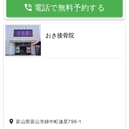
phone_in_talk
電話で無料予約する
おき接骨院
place
富山県富山市婦中町速星799-1