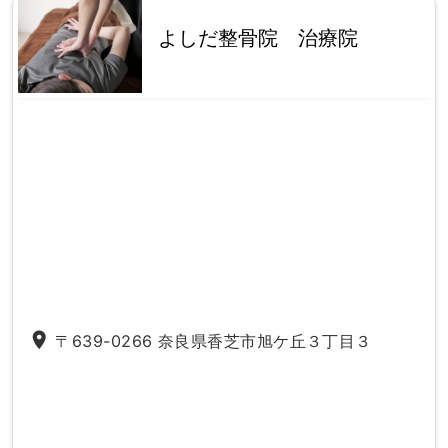
よしだ整骨院 治療院
place
〒639-0266 奈良県香芝市旭ケ丘３丁目３