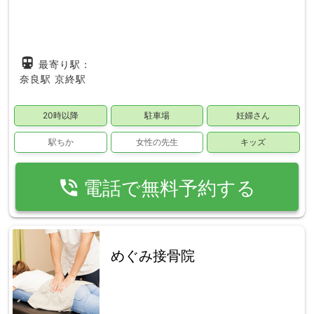
directions_subway
最寄り駅：
奈良駅
京終駅
20時以降
駐車場
妊婦さん
駅ちか
女性の先生
キッズ
phone_in_talk
電話で無料予約する
めぐみ接骨院