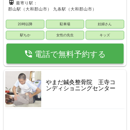
directions_subway
最寄り駅：
郡山駅（大和郡山市）
九条駅（大和郡山市）
20時以降
駐車場
妊婦さん
駅ちか
女性の先生
キッズ
phone_in_talk
電話で無料予約する
やまだ鍼灸整骨院 王寺コ
ンディショニングセンター