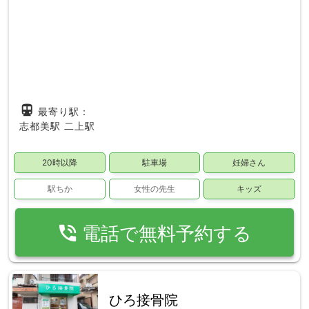
directions_subway
最寄り駅：
志都美駅
二上駅
20時以降
駐車場
妊婦さん
駅ちか
女性の先生
キッズ
phone_in_talk
電話で無料予約する
ひろ接骨院