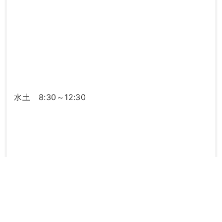
水土 8:30～12:30
directions_subway
最寄り駅：