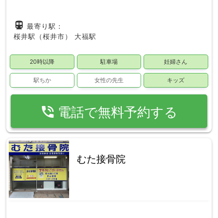
directions_subway
最寄り駅：
桜井駅（桜井市）
大福駅
20時以降
駐車場
妊婦さん
駅ちか
女性の先生
キッズ
phone_in_talk
電話で無料予約する
むた接骨院