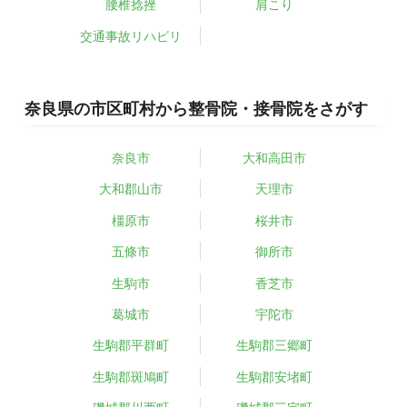
腰椎捻挫
肩こり
交通事故リハビリ
奈良県の市区町村から整骨院・接骨院をさがす
奈良市
大和高田市
大和郡山市
天理市
橿原市
桜井市
五條市
御所市
生駒市
香芝市
葛城市
宇陀市
生駒郡平群町
生駒郡三郷町
生駒郡斑鳩町
生駒郡安堵町