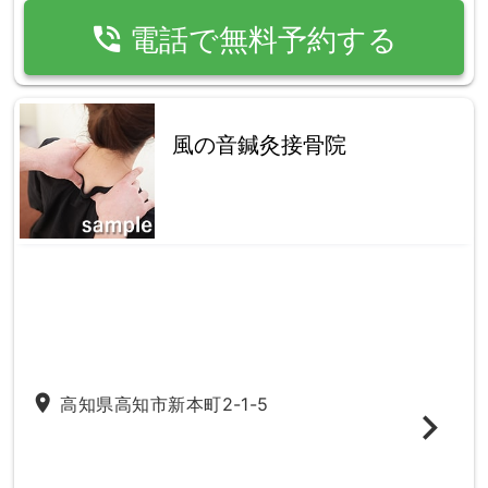
phone_in_talk
電話で無料予約する
風の音鍼灸接骨院
place
高知県高知市新本町2-1-5