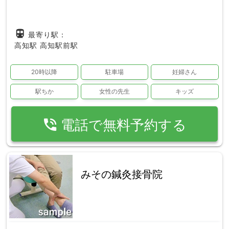
directions_subway
最寄り駅：
高知駅
高知駅前駅
20時以降
駐車場
妊婦さん
駅ちか
女性の先生
キッズ
phone_in_talk
電話で無料予約する
みその鍼灸接骨院