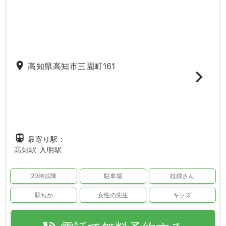
place
高知県高知市三園町161
directions_subway
最寄り駅：
高知駅
入明駅
20時以降
駐車場
妊婦さん
駅ちか
女性の先生
キッズ