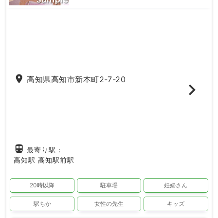
place
高知県高知市新本町2-7-20
directions_subway
最寄り駅：
高知駅
高知駅前駅
20時以降
駐車場
妊婦さん
駅ちか
女性の先生
キッズ