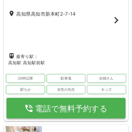
place
高知県高知市新本町2-7-14
directions_subway
最寄り駅：
高知駅
高知駅前駅
20時以降
駐車場
妊婦さん
駅ちか
女性の先生
キッズ
phone_in_talk
電話で無料予約する