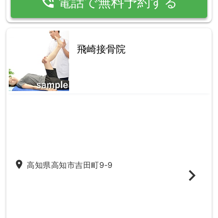
phone_in_talk
電話で無料予約する
飛崎接骨院
place
高知県高知市吉田町9-9