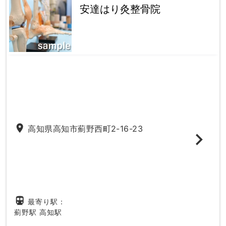
安達はり灸整骨院
place
高知県高知市薊野西町2-16-23
directions_subway
最寄り駅：
薊野駅
高知駅