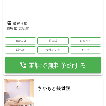
directions_subway
最寄り駅：
薊野駅
高知駅
20時以降
駐車場
妊婦さん
駅ちか
女性の先生
キッズ
phone_in_talk
電話で無料予約する
さかもと接骨院