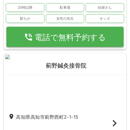
20時以降
駐車場
妊婦さん
駅ちか
女性の先生
キッズ
phone_in_talk
電話で無料予約する
薊野鍼灸接骨院
place
高知県高知市薊野西町2-1-15