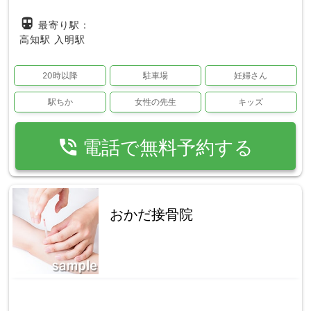
directions_subway
最寄り駅：
高知駅
入明駅
20時以降
駐車場
妊婦さん
駅ちか
女性の先生
キッズ
phone_in_talk
電話で無料予約する
おかだ接骨院