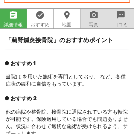
assignment
check_circle
location_on
camera_alt
sms
詳細情報
おすすめ
地図
写真
口コミ
「薊野鍼灸接骨院」のおすすめポイント
● おすすめ 1
当院は を用いた施術を専門としており、 など、各種
症状の緩和に自信をもっています。
● おすすめ 2
他の病院や整骨院、接骨院に通院されている方も転院
が可能です。保険適用している場合でも問題ありませ
ん。状況に合わせて適切な施術が受けられるよう、サ
ポートします。