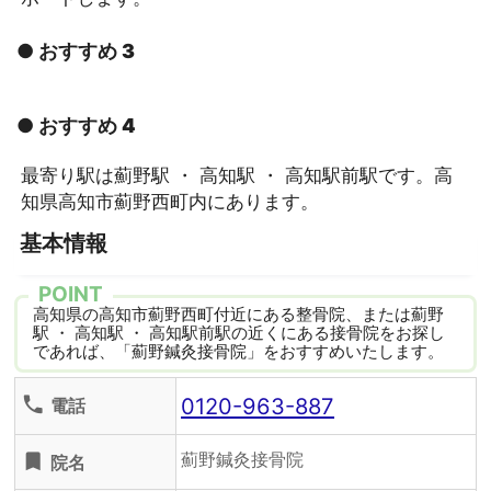
● おすすめ 3
● おすすめ 4
最寄り駅は薊野駅 ・ 高知駅 ・ 高知駅前駅です。高
知県高知市薊野西町内にあります。
基本情報
POINT
高知県の高知市薊野西町付近にある整骨院、または薊野
駅 ・ 高知駅 ・ 高知駅前駅の近くにある接骨院をお探し
であれば、「薊野鍼灸接骨院」をおすすめいたします。
0120-963-887
phone
電話
薊野鍼灸接骨院
turned_in
院名