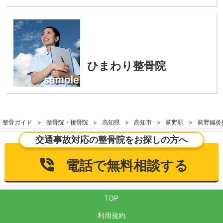
ひまわり整骨院
整骨ガイド
整骨院・接骨院
高知県
高知市
薊野駅
薊野鍼灸
交通事故対応の整骨院をお探しの方へ
電話で無料相談する
TOP
利用規約