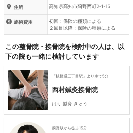
高知県高知市薊野西町2-1-15
location_on
住所
初回：保険の種類による
monetization_on
施術費用
２回目以降：保険の種類による
この整骨院・接骨院を検討中の人は、以
下の院も一緒に検討しています
「桟橋通三丁目駅」より車で5分
西村鍼灸接骨院
はり 鍼灸 きゅう
薊野駅から徒歩15分