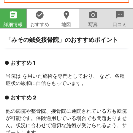
assignment
check_circle
location_on
camera_alt
sms
詳細情報
おすすめ
地図
写真
口コミ
「みその鍼灸接骨院」のおすすめポイント
● おすすめ 1
当院は を用いた施術を専門としており、 など、各種
症状の緩和に自信をもっています。
● おすすめ 2
他の病院や整骨院、接骨院に通院されている方も転院
が可能です。保険適用している場合でも問題ありませ
ん。状況に合わせて適切な施術が受けられるよう、サ
ポートします。