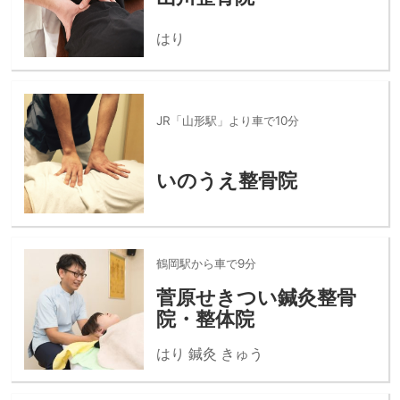
はり
JR「山形駅」より車で10分
いのうえ整骨院
鶴岡駅から車で9分
菅原せきつい鍼灸整骨
院・整体院
はり 鍼灸 きゅう