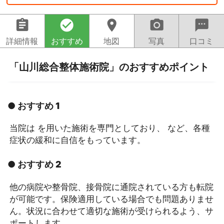
assignment
check_circle
location_on
camera_alt
sms
詳細情報
おすすめ
地図
写真
口コミ
「山川総合整体施術院」のおすすめポイント
● おすすめ 1
当院は を用いた施術を専門としており、 など、各種
症状の緩和に自信をもっています。
● おすすめ 2
他の病院や整骨院、接骨院に通院されている方も転院
が可能です。保険適用している場合でも問題ありませ
ん。状況に合わせて適切な施術が受けられるよう、サ
ポートします。