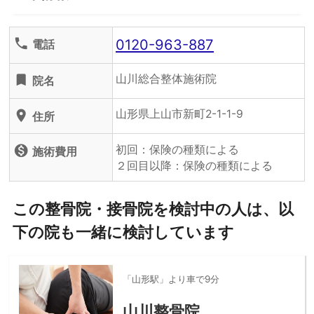
0120-963-887
phone
電話
山川総合整体施術院
turned_in
院名
山形県上山市新町2-1-1-9
location_on
住所
初回：保険の種類による
monetization_on
施術費用
２回目以降：保険の種類による
この整骨院・接骨院を検討中の人は、以
下の院も一緒に検討しています
「山形駅」より車で9分
山川整骨院