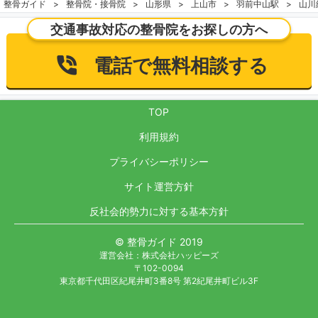
整骨ガイド
整骨院・接骨院
山形県
上山市
羽前中山駅
山川
交通事故対応の整骨院をお探しの方へ
電話で無料相談する
TOP
利用規約
プライバシーポリシー
サイト運営方針
反社会的勢力に対する基本方針
© 整骨ガイド 2019
運営会社：株式会社ハッピーズ
〒102-0094
東京都千代田区紀尾井町3番8号 第2紀尾井町ビル3F