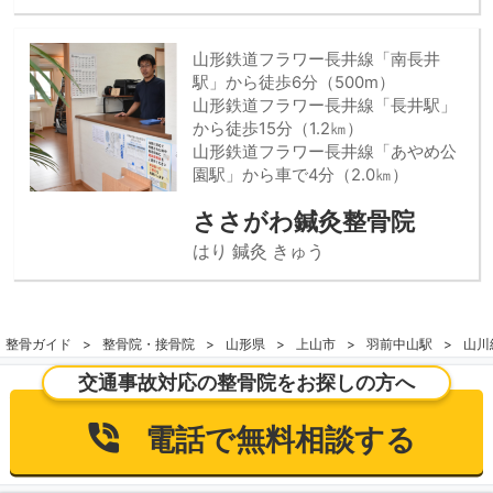
山形鉄道フラワー長井線「南長井
駅」から徒歩6分（500m）
山形鉄道フラワー長井線「長井駅」
から徒歩15分（1.2㎞）
山形鉄道フラワー長井線「あやめ公
園駅」から車で4分（2.0㎞）
ささがわ鍼灸整骨院
はり 鍼灸 きゅう
整骨ガイド
整骨院・接骨院
山形県
上山市
羽前中山駅
山川
交通事故対応の整骨院をお探しの方へ
電話で無料相談する