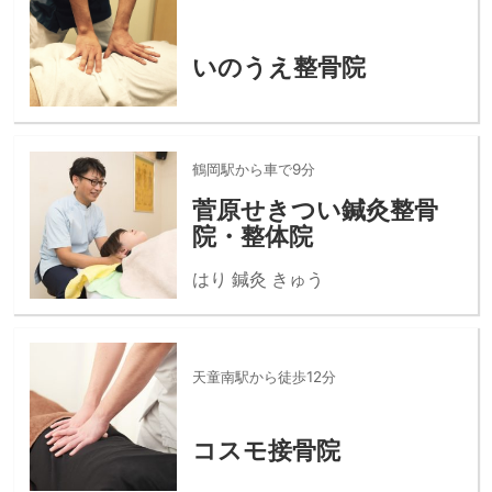
いのうえ整骨院
鶴岡駅から車で9分
菅原せきつい鍼灸整骨
院・整体院
はり 鍼灸 きゅう
天童南駅から徒歩12分
コスモ接骨院