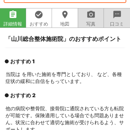
assignment
check_circle
location_on
camera_alt
sms
詳細情報
おすすめ
地図
写真
口コミ
「山川総合整体施術院」のおすすめポイント
● おすすめ 1
当院は を用いた施術を専門としており、 など、各種
症状の緩和に自信をもっています。
● おすすめ 2
他の病院や整骨院、接骨院に通院されている方も転院
が可能です。保険適用している場合でも問題ありませ
ん。状況に合わせて適切な施術が受けられるよう、サ
ポートします。