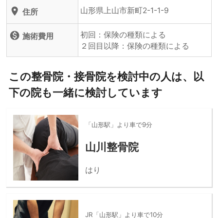
山形県上山市新町2-1-1-9
location_on
住所
初回：保険の種類による
monetization_on
施術費用
２回目以降：保険の種類による
この整骨院・接骨院を検討中の人は、以
下の院も一緒に検討しています
「山形駅」より車で9分
山川整骨院
はり
JR「山形駅」より車で10分