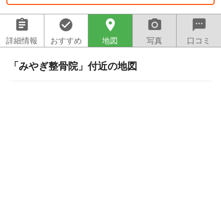
assignment
check_circle
location_on
camera_alt
sms
詳細情報
おすすめ
地図
写真
口コミ
「みやぎ整骨院」付近の地図