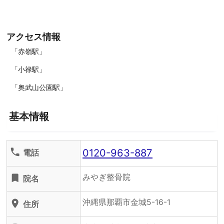
アクセス情報
「赤嶺駅」
「小禄駅」
「奥武山公園駅」
基本情報
0120-963-887
phone
電話
みやぎ整骨院
turned_in
院名
沖縄県那覇市金城5-16-1
location_on
住所