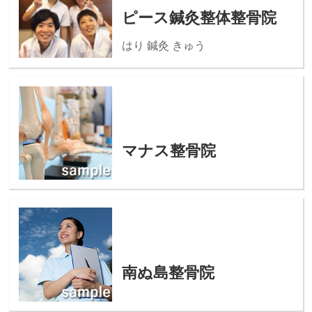
ピース鍼灸整体整骨院
はり 鍼灸 きゅう
マナス整骨院
南ぬ島整骨院