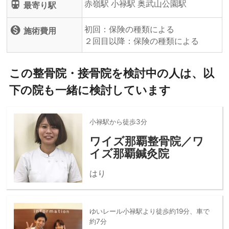
赤嶺駅 小禄駅 奥武山公園駅
directions_subway
最寄り駅
初回：保険の種類による
monetization_on
施術費用
２回目以降：保険の種類による
この整骨院・接骨院を検討中の人は、以
下の院も一緒に検討しています
小禄駅から徒歩3分
ワイズ那覇整骨院／ワ
イズ那覇鍼灸院
はり
ゆいレール小禄駅より徒歩約19分、車で
約7分