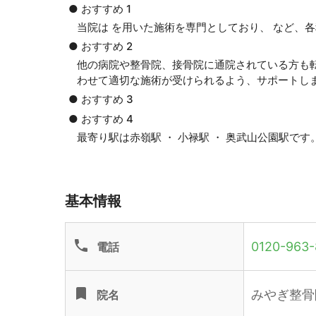
● おすすめ 1
当院は を用いた施術を専門としており、 など、
● おすすめ 2
他の病院や整骨院、接骨院に通院されている方も
わせて適切な施術が受けられるよう、サポートし
● おすすめ 3
● おすすめ 4
最寄り駅は赤嶺駅 ・ 小禄駅 ・ 奥武山公園駅で
基本情報
phone
0120-963-
電話
turned_in
みやぎ整骨
院名