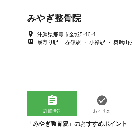
みやぎ整骨院
place
沖縄県那覇市金城5-16-1
directions_subway
最寄り駅： 赤嶺駅 ・ 小禄駅 ・ 奥武山
assignment
check_circle
詳細情報
おすすめ
「みやぎ整骨院」のおすすめポイント