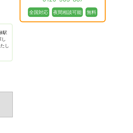
全国対応
夜間相談可能
無料
禄駅
探し
いたし