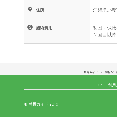
location_on
沖縄県那覇市
住所
monetization_on
初回：保険
施術費用
２回目以降
整骨ガイド
整骨院・
TOP
利用
© 整骨ガイド 2019