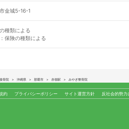
金城5-16-1
の種類による
：保険の種類による
接骨院
沖縄県
那覇市
赤嶺駅
みやぎ整骨院
規約
プライバシーポリシー
サイト運営方針
反社会的勢力