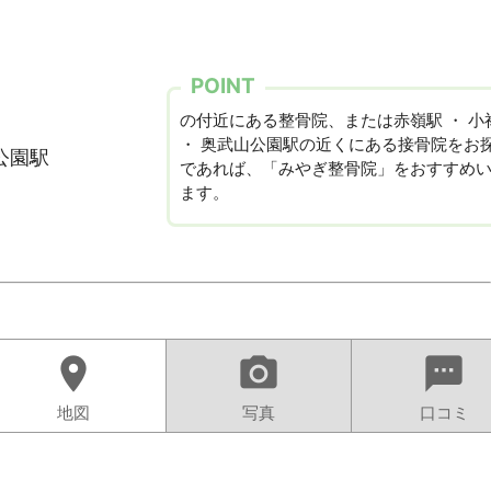
POINT
の付近にある整骨院、または赤嶺駅 ・ 小
・ 奥武山公園駅の近くにある接骨院をお
公園駅
であれば、「みやぎ整骨院」をおすすめ
ます。
location_on
camera_alt
sms
地図
写真
口コミ