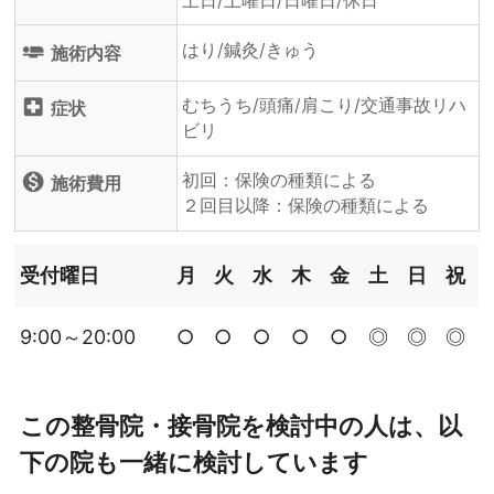
土日/土曜日/日曜日/休日
はり/鍼灸/きゅう
airline_seat_flat
施術内容
むちうち/頭痛/肩こり/交通事故リハ
local_hospital
症状
ビリ
初回：保険の種類による
monetization_on
施術費用
２回目以降：保険の種類による
受付曜日
月
火
水
木
金
土
日
祝
9:00～20:00
○
○
○
○
○
◎
◎
◎
この整骨院・接骨院を検討中の人は、以
下の院も一緒に検討しています