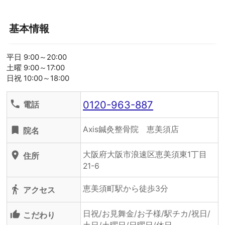
基本情報
平日 9:00～20:00
土曜 9:00～17:00
日祝 10:00～18:00
0120-963-887
phone
電話
Axis鍼灸整骨院 恵美須店
turned_in
院名
大阪府大阪市浪速区恵美須東1丁目
location_on
住所
21-6
恵美須町駅から徒歩3分
directions_walk
アクセス
日祝/お見舞金/お子様/駅チカ/祝日/
thumb_up_alt
こだわり