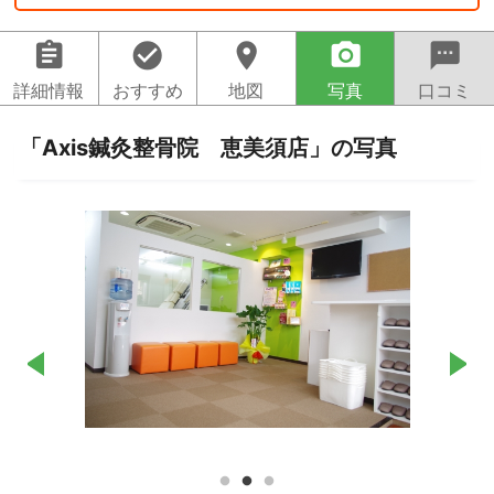
assignment
check_circle
location_on
camera_alt
sms
詳細情報
おすすめ
地図
写真
口コミ
「Axis鍼灸整骨院 恵美須店」の写真