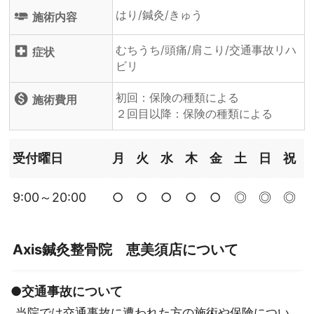
はり/鍼灸/きゅう
airline_seat_flat
施術内容
むちうち/頭痛/肩こり/交通事故リハ
local_hospital
症状
ビリ
初回：保険の種類による
monetization_on
施術費用
２回目以降：保険の種類による
受付曜日
月
火
水
木
金
土
日
祝
9:00～20:00
○
○
○
○
○
◎
◎
◎
Axis鍼灸整骨院 恵美須店について
●交通事故について
当院では交通事故に遭われた方の施術や保険につい