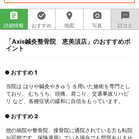
assignment
check_circle
location_on
camera_alt
sms
詳細情報
おすすめ
地図
写真
口コミ
「Axis鍼灸整骨院 恵美須店」のおすすめポ
イント
● おすすめ 1
当院は はりや鍼灸やきゅう を用いた施術を専門とし
ており、 むちうち、頭痛、肩こり、交通事故リハビ
リ など、各種症状の緩和に自信をもっています。
● おすすめ 2
他の病院や整骨院、接骨院に通院されている方も転院
が可能です。保険適用している場合でも問題ありませ