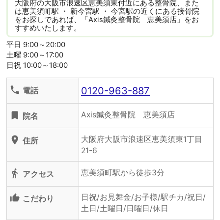
大阪府の大阪市浪速区恵美須東付近にある整骨院、また
は恵美須町駅 ・ 新今宮駅 ・ 今宮駅の近くにある接骨院
をお探しであれば、「Axis鍼灸整骨院 恵美須店」をお
すすめいたします。
平日 9:00～20:00
土曜 9:00～17:00
日祝 10:00～18:00
0120-963-887
phone
電話
Axis鍼灸整骨院 恵美須店
turned_in
院名
大阪府大阪市浪速区恵美須東1丁目
location_on
住所
21-6
恵美須町駅から徒歩3分
directions_walk
アクセス
日祝/お見舞金/お子様/駅チカ/祝日/
thumb_up_alt
こだわり
土日/土曜日/日曜日/休日