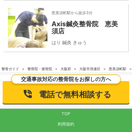
恵美須町駅から徒歩3分
Axis鍼灸整骨院 恵美
須店
はり 鍼灸 きゅう
整骨ガイド
整骨院・接骨院
大阪府
大阪市浪速区
恵美須町駅
交通事故対応の整骨院をお探しの方へ
電話で無料相談する
TOP
利用規約