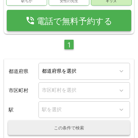
駅ちか
女性の先生
キッズ
phone_in_talk
電話で無料予約する
1
都道府県
市区町村
駅
この条件で検索