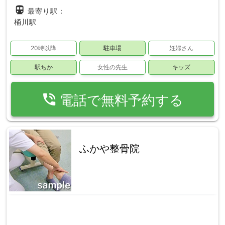
directions_subway
最寄り駅：
桶川駅
20時以降
駐車場
妊婦さん
駅ちか
女性の先生
キッズ
phone_in_talk
電話で無料予約する
ふかや整骨院