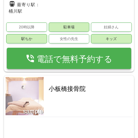
directions_subway
最寄り駅：
桶川駅
20時以降
駐車場
妊婦さん
駅ちか
女性の先生
キッズ
phone_in_talk
電話で無料予約する
小板橋接骨院