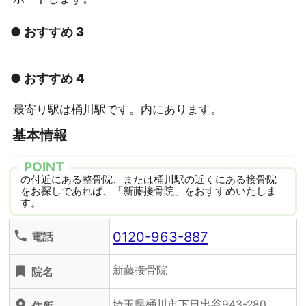
● おすすめ 3
● おすすめ 4
最寄り駅は桶川駅です。内にあります。
基本情報
POINT
の付近にある整骨院、または桶川駅の近くにある接骨院
をお探しであれば、「新藤接骨院」をおすすめいたしま
す。
0120-963-887
phone
電話
新藤接骨院
turned_in
院名
埼玉県桶川市下日出谷943-280
location_on