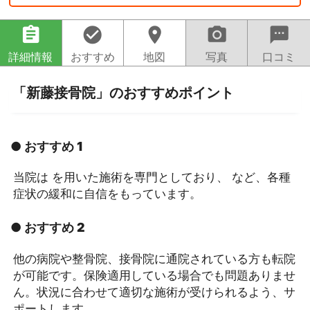
assignment
check_circle
location_on
camera_alt
sms
詳細情報
おすすめ
地図
写真
口コミ
「新藤接骨院」のおすすめポイント
● おすすめ 1
当院は を用いた施術を専門としており、 など、各種
症状の緩和に自信をもっています。
● おすすめ 2
他の病院や整骨院、接骨院に通院されている方も転院
が可能です。保険適用している場合でも問題ありませ
ん。状況に合わせて適切な施術が受けられるよう、サ
ポートします。