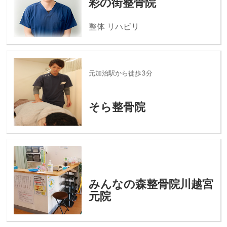
彩の街整骨院
整体 リハビリ
元加治駅から徒歩3分
そら整骨院
みんなの森整骨院川越宮
元院