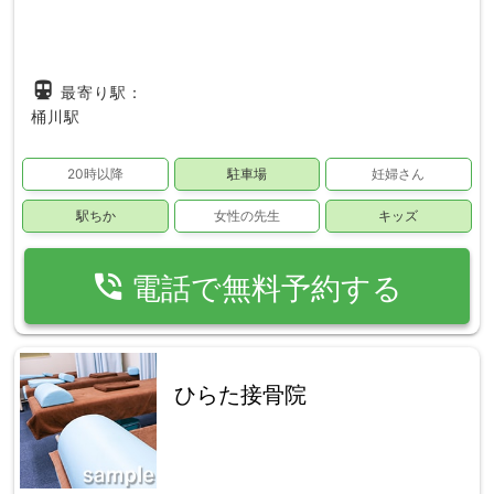
directions_subway
最寄り駅：
桶川駅
20時以降
駐車場
妊婦さん
駅ちか
女性の先生
キッズ
phone_in_talk
電話で無料予約する
ひらた接骨院