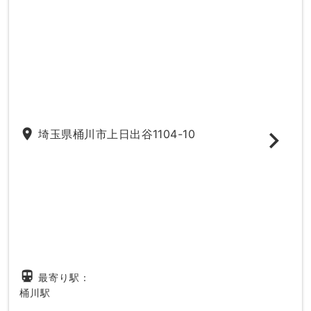
place
埼玉県桶川市上日出谷1104-10
directions_subway
最寄り駅：
桶川駅