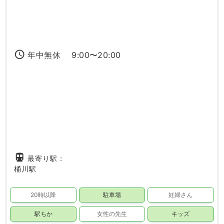
access_time
年中無休 9:00〜20:00
directions_subway
最寄り駅：
桶川駅
20時以降
駐車場
妊婦さん
駅ちか
女性の先生
キッズ