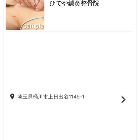
ひでや鍼灸整骨院
place
埼玉県桶川市上日出谷1149-1