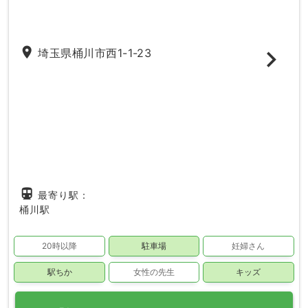
place
埼玉県桶川市西1-1-23
directions_subway
最寄り駅：
桶川駅
20時以降
駐車場
妊婦さん
駅ちか
女性の先生
キッズ