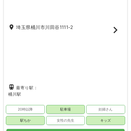
place
埼玉県桶川市川田谷1111-2
directions_subway
最寄り駅：
桶川駅
20時以降
駐車場
妊婦さん
駅ちか
女性の先生
キッズ