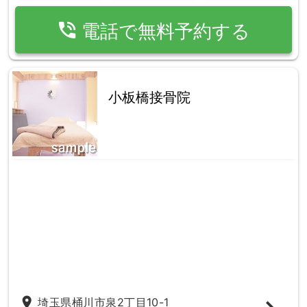
phone_in_talk
電話で無料予約する
小板橋接骨院
place
埼玉県桶川市泉2丁目10-1