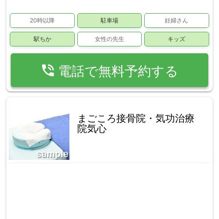
20時以降
駐車場
妊婦さん
駅ちか
女性の先生
キッズ
phone_in_talk
電話で無料予約する
まごころ接骨院・気功治療
院気心