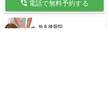
phone_in_talk
電話で無料予約する
外丸接骨院
place
埼玉県桶川市坂田67