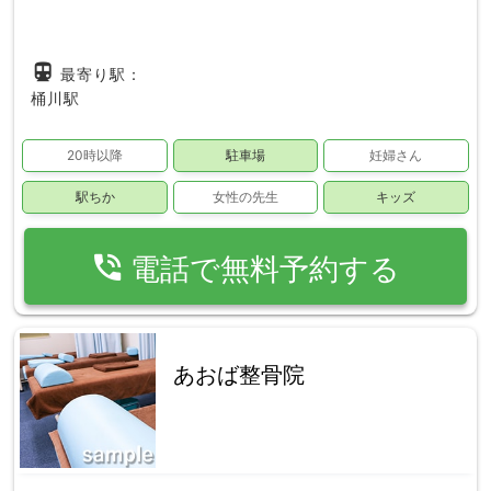
directions_subway
最寄り駅：
桶川駅
20時以降
駐車場
妊婦さん
駅ちか
女性の先生
キッズ
phone_in_talk
電話で無料予約する
あおば整骨院