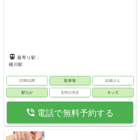
directions_subway
最寄り駅：
桶川駅
20時以降
駐車場
妊婦さん
駅ちか
女性の先生
キッズ
phone_in_talk
電話で無料予約する