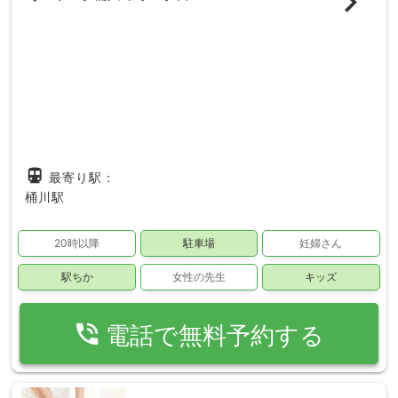
directions_subway
最寄り駅：
桶川駅
20時以降
駐車場
妊婦さん
駅ちか
女性の先生
キッズ
phone_in_talk
電話で無料予約する