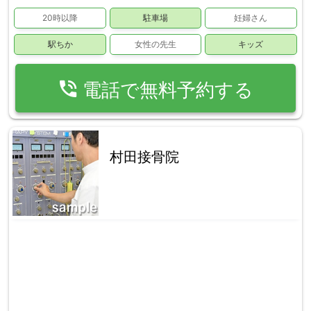
20時以降
駐車場
妊婦さん
駅ちか
女性の先生
キッズ
phone_in_talk
電話で無料予約する
村田接骨院