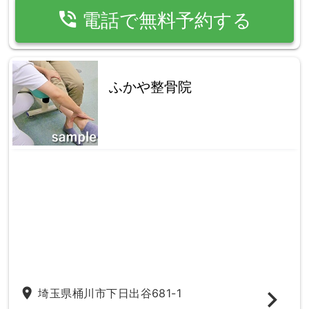
phone_in_talk
電話で無料予約する
ふかや整骨院
place
埼玉県桶川市下日出谷681-1