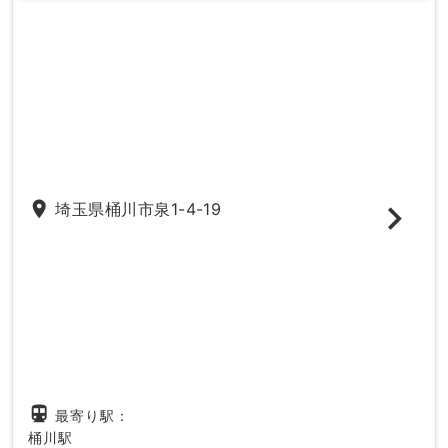
place
埼玉県桶川市泉1-4-19
directions_subway
最寄り駅：
桶川駅