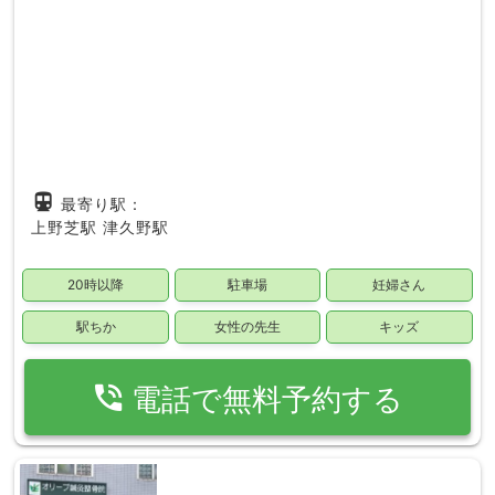
directions_subway
最寄り駅：
上野芝駅
津久野駅
20時以降
駐車場
妊婦さん
駅ちか
女性の先生
キッズ
phone_in_talk
電話で無料予約する