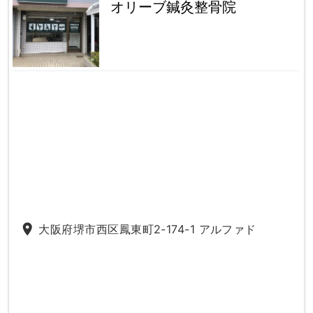
オリーブ鍼灸整骨院
place
大阪府堺市西区鳳東町2-174-1 アルファド