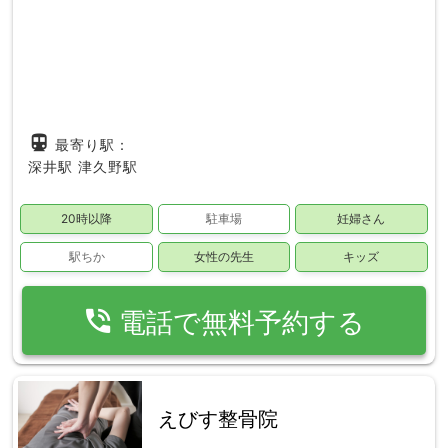
directions_subway
最寄り駅：
深井駅
津久野駅
20時以降
駐車場
妊婦さん
駅ちか
女性の先生
キッズ
phone_in_talk
電話で無料予約する
えびす整骨院