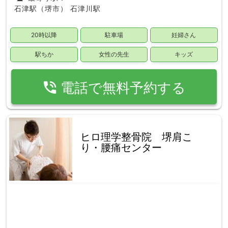
石津駅（堺市）
石津川駅
20時以降
駐車場
妊婦さん
駅ちか
女性の先生
キッズ
phone_in_talk
電話で無料予約する
ヒロ理学整骨院 堺肩こ
り・腰痛センター