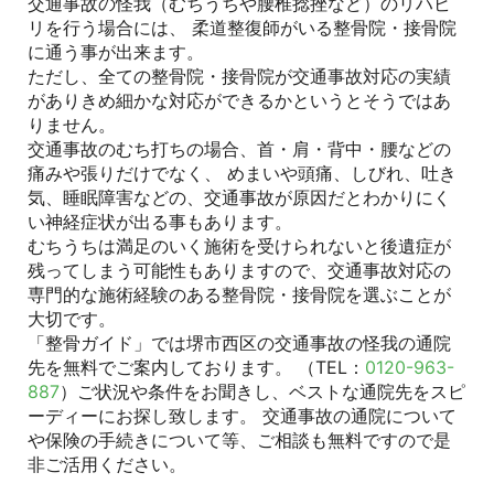
交通事故の怪我（むちうちや腰椎捻挫など）のリハビ
リを行う場合には、 柔道整復師がいる整骨院・接骨院
に通う事が出来ます。
ただし、全ての整骨院・接骨院が交通事故対応の実績
がありきめ細かな対応ができるかというとそうではあ
りません。
交通事故のむち打ちの場合、首・肩・背中・腰などの
痛みや張りだけでなく、 めまいや頭痛、しびれ、吐き
気、睡眠障害などの、交通事故が原因だとわかりにく
い神経症状が出る事もあります。
むちうちは満足のいく施術を受けられないと後遺症が
残ってしまう可能性もありますので、交通事故対応の
専門的な施術経験のある整骨院・接骨院を選ぶことが
大切です。
「整骨ガイド」では堺市西区の交通事故の怪我の通院
先を無料でご案内しております。 （TEL：
0120-963-
887
）ご状況や条件をお聞きし、ベストな通院先をスピ
ーディーにお探し致します。 交通事故の通院について
や保険の手続きについて等、ご相談も無料ですので是
非ご活用ください。