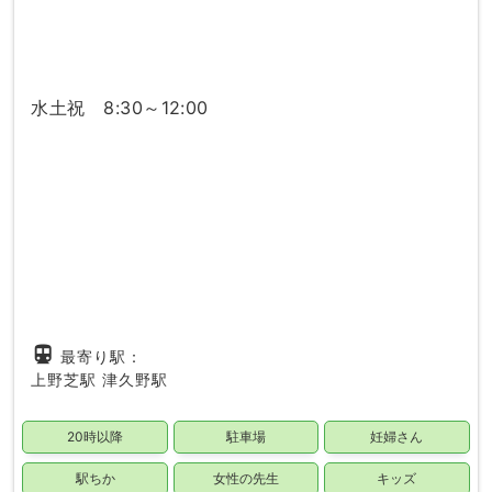
水土祝 8:30～12:00
directions_subway
最寄り駅：
上野芝駅
津久野駅
20時以降
駐車場
妊婦さん
駅ちか
女性の先生
キッズ