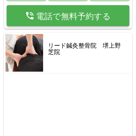
phone_in_talk
電話で無料予約する
リード鍼灸整骨院 堺上野
芝院