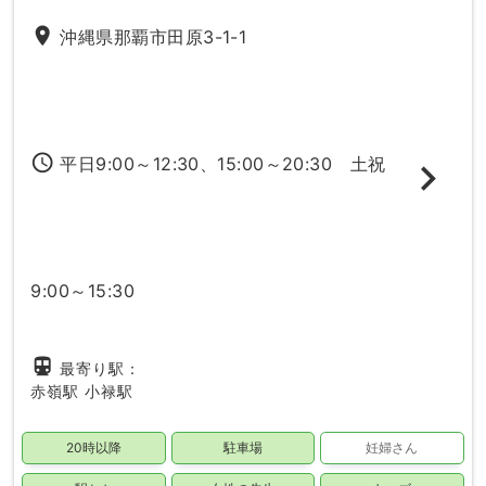
place
沖縄県那覇市田原3-1-1
access_time
平日9:00～12:30、15:00～20:30 土祝
9:00～15:30
directions_subway
最寄り駅：
赤嶺駅
小禄駅
20時以降
駐車場
妊婦さん