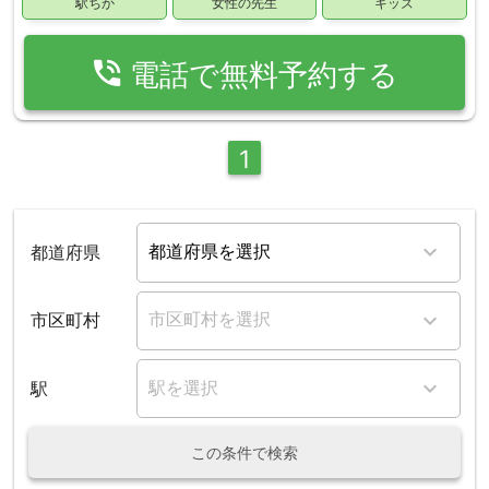
駅ちか
女性の先生
キッズ
phone_in_talk
電話で無料予約する
1
都道府県
市区町村
駅
この条件で検索