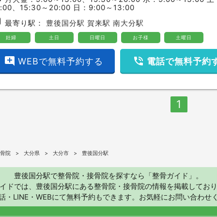
3:00、15:30～20:00 日：9:00～13:00
bway
最寄り駅：
豊後国分駅
賀来駅
南大分駅
妊婦
土日
日曜日
お子様
土曜日
add_comment
phone_in_talk
WEBで無料予約する
電話で無料予約
1
骨院
大分県
大分市
豊後国分駅
豊後国分駅で整骨院・接骨院を探すなら「整骨ガイド」。
イドでは、豊後国分駅にある整骨院・接骨院の情報を掲載してお
話・LINE・WEBにて無料予約もできます。お気軽にお問い合わせ