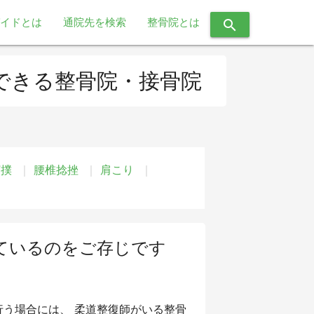
イドとは
通院先を検索
整骨院とは
search
できる整骨院・接骨院
打撲
腰椎捻挫
肩こり
ているのをご存じです
う場合には、 柔道整復師がいる整骨