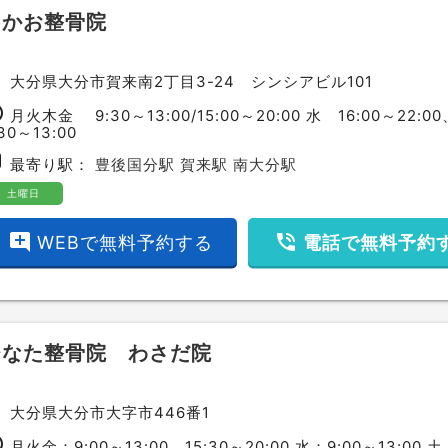
たかお整骨院
ce
大分県大分市賀来南2丁目3-24 シンシアビル101
ime
月火木金 9:30～13:00/15:00～20:00 水 16:00～22:
:30～13:00
bway
最寄り駅：
豊後国分駅
賀来駅
南大分駅
土曜日
add_comment
phone_in_talk
WEBで無料予約する
電話で無料予約
ひなた整骨院 わさだ院
ce
大分県大分市大字市446番1
ime
月火金：9:00～13:00、15:30～20:00 水：9:00～13:00 土