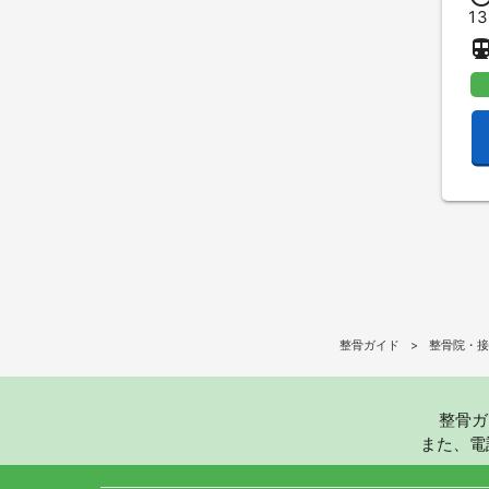
1
directions_su
整骨ガイド
整骨院・接
整骨ガ
また、電