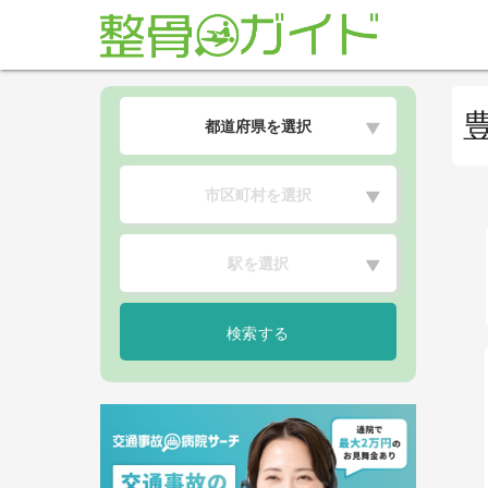
都道府県を選択
▼
市区町村を選択
▼
駅を選択
▼
検索する