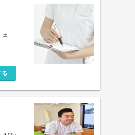
00、土
する
：9:00～