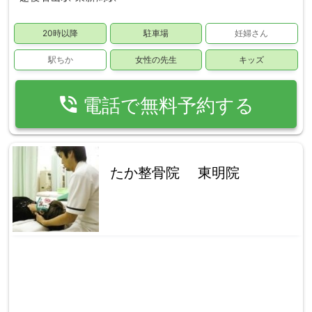
20時以降
駐車場
妊婦さん
駅ちか
女性の先生
キッズ
phone_in_talk
電話で無料予約する
たか整骨院 東明院