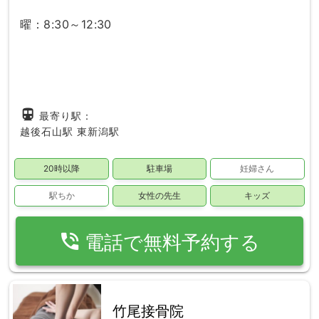
曜：8:30～12:30
directions_subway
最寄り駅：
越後石山駅
東新潟駅
20時以降
駐車場
妊婦さん
駅ちか
女性の先生
キッズ
phone_in_talk
電話で無料予約する
竹尾接骨院