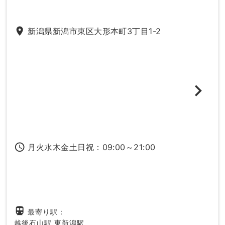
place
新潟県新潟市東区大形本町3丁目1-2
access_time
月火水木金土日祝：09:00～21:00
directions_subway
最寄り駅：
越後石山駅
東新潟駅