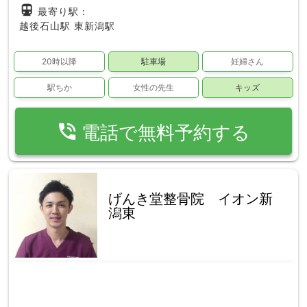
directions_subway
最寄り駅：
越後石山駅
東新潟駅
20時以降
駐車場
妊婦さん
駅ちか
女性の先生
キッズ
phone_in_talk
電話で無料予約する
げんき堂整骨院 イオン新
潟東