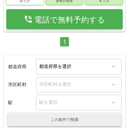
駅ちか
女性の先生
キッズ
phone_in_talk
電話で無料予約する
1
都道府県
市区町村
駅
この条件で検索