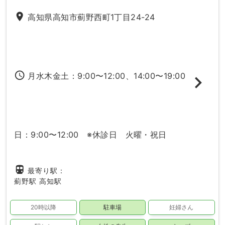
place
高知県高知市薊野西町1丁目24-24
access_time
月水木金土：9:00〜12:00、14:00〜19:00
日：9:00〜12:00 ※休診日 火曜・祝日
directions_subway
最寄り駅：
薊野駅
高知駅
20時以降
駐車場
妊婦さん