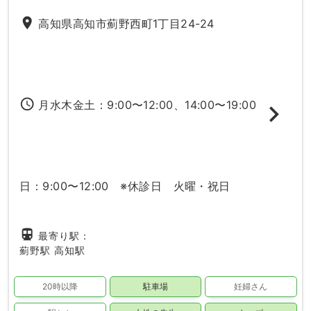
place
高知県高知市薊野西町1丁目24-24
access_time
月水木金土：9:00〜12:00、14:00〜19:00
日：9:00〜12:00 ※休診日 火曜・祝日
directions_subway
最寄り駅：
薊野駅
高知駅
20時以降
駐車場
妊婦さん