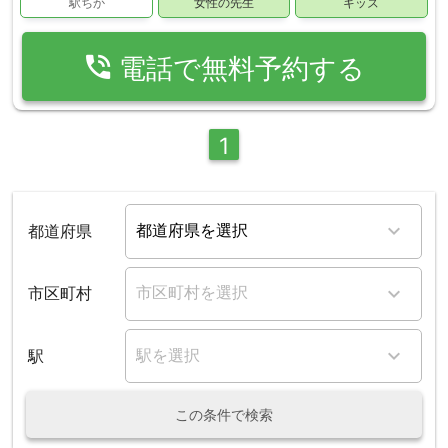
駅ちか
女性の先生
キッズ
phone_in_talk
電話で無料予約する
1
都道府県
市区町村
駅
この条件で検索