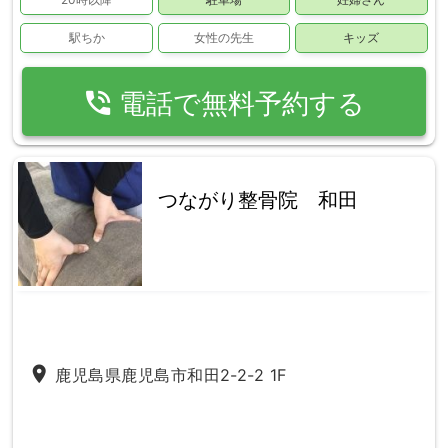
駅ちか
女性の先生
キッズ
phone_in_talk
電話で無料予約する
つながり整骨院 和田
place
鹿児島県鹿児島市和田2-2-2 1F