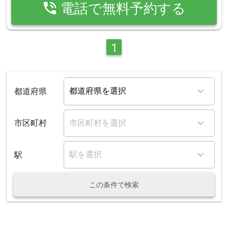
phone_in_talk
電話で無料予約する
1
都道府県
市区町村
駅
この条件で検索
整骨ガイド
整骨院・接骨院
鹿児島県
鹿児島市
五位野駅