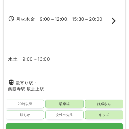
access_time
月火木金 9:00～12:00、15:30～20:00
水土 9:00～13:00
directions_subway
最寄り駅：
慈眼寺駅
坂之上駅
20時以降
駐車場
妊婦さん
駅ちか
女性の先生
キッズ