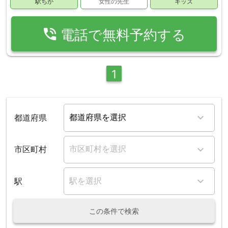
駅ちか
女性の先生
キッズ
phone_in_talk
電話で無料予約する
1
都道府県
市区町村
駅
この条件で検索