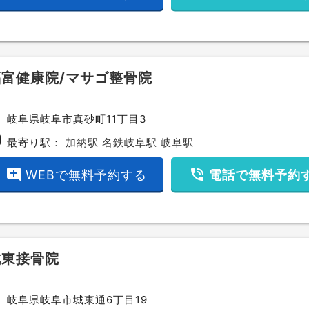
福富健康院/マサゴ整骨院
ce
岐阜県岐阜市真砂町11丁目3
bway
最寄り駅：
加納駅
名鉄岐阜駅
岐阜駅
add_comment
phone_in_talk
WEBで無料予約する
電話で無料予約
城東接骨院
ce
岐阜県岐阜市城東通6丁目19