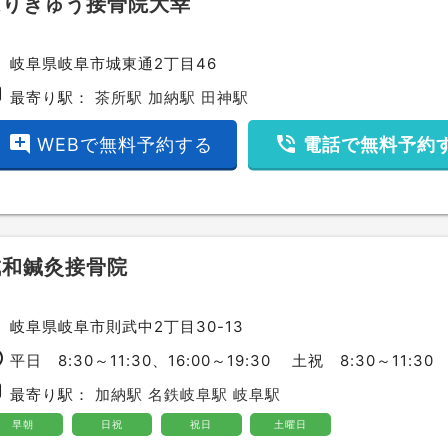
はりきゅう接骨院大幸
ce
岐阜県岐阜市城東通2丁目46
bway
最寄り駅：
茶所駅
加納駅
田神駅
add_comment
phone_in_talk
WEBで無料予約する
電話で無料予約
成和鍼灸接骨院
ce
岐阜県岐阜市則武中2丁目30-13
ime
平日 8:30～11:30、16:00～19:30 土祝 8:30～11:30
bway
最寄り駅：
加納駅
名鉄岐阜駅
岐阜駅
早朝
日祝
祝日
土曜日