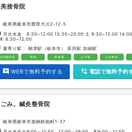
誠美接骨院
ce
岐阜県岐阜市茜部大川2-12-5
ime
月火水金 8:30~12:00 15:30~20:00 土 8:30~12:00 14:00
木 8:30~12:00
bway
最寄り駅：
柳津駅（岐阜市）
茶所駅
加納駅
女性施術者
早朝
駐車場
お子様
お見舞金
add_comment
phone_in_talk
WEBで無料予約する
電話で無料予約
なごみ。鍼灸整骨院
ce
岐阜県岐阜市加納鉄砲町1-37
ime
月火水金土9:00～11:50、17:00～19:50 木9:00～11:50