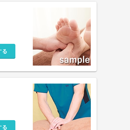
する
する