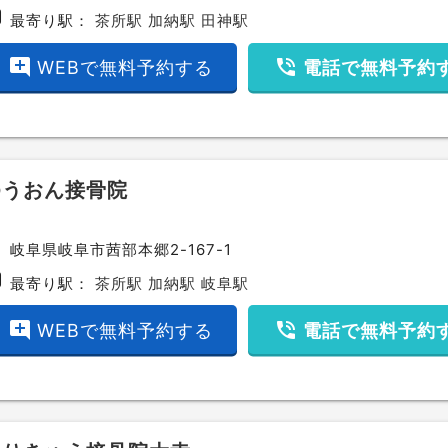
bway
最寄り駅：
茶所駅
加納駅
田神駅
add_comment
phone_in_talk
WEBで無料予約する
電話で無料予約
ゆうおん接骨院
ce
岐阜県岐阜市茜部本郷2-167-1
bway
最寄り駅：
茶所駅
加納駅
岐阜駅
add_comment
phone_in_talk
WEBで無料予約する
電話で無料予約