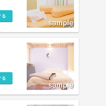
する
する