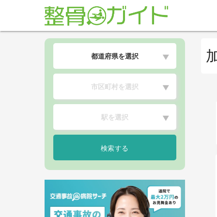
都道府県を選択
▼
市区町村を選択
▼
駅を選択
▼
検索する