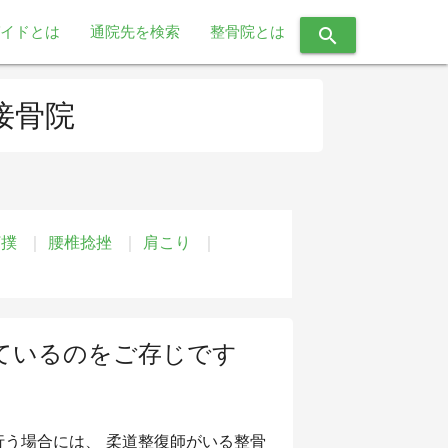
イドとは
通院先を検索
整骨院とは
search
接骨院
打撲
腰椎捻挫
肩こり
ているのをご存じです
う場合には、 柔道整復師がいる整骨