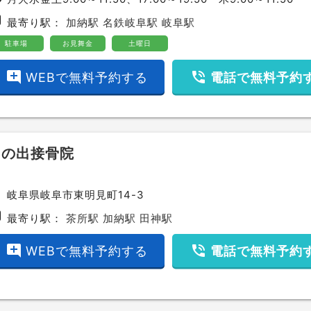
bway
最寄り駅：
加納駅
名鉄岐阜駅
岐阜駅
駐車場
お見舞金
土曜日
add_comment
phone_in_talk
WEBで無料予約する
電話で無料予約
日の出接骨院
ce
岐阜県岐阜市東明見町14-3
bway
最寄り駅：
茶所駅
加納駅
田神駅
add_comment
phone_in_talk
WEBで無料予約する
電話で無料予約