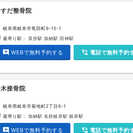
やすだ整骨院
ce
岐阜県岐阜市竜田町9-15-1
bway
最寄り駅：
茶所駅
加納駅
田神駅
add_comment
phone_in_talk
WEBで無料予約する
電話で無料予約
鈴木接骨院
ce
岐阜県岐阜市菊地町2丁目6-1
bway
最寄り駅：
加納駅
名鉄岐阜駅
岐阜駅
add_comment
phone_in_talk
WEBで無料予約する
電話で無料予約