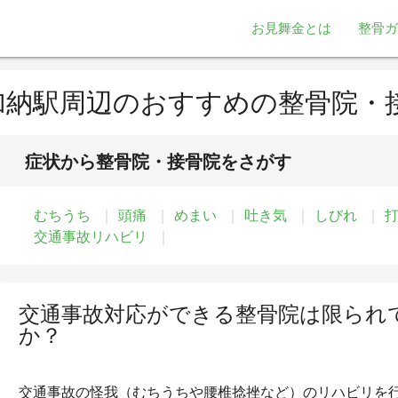
お見舞金とは
整骨ガ
加納駅周辺のおすすめの整骨院・
症状から整骨院・接骨院をさがす
むちうち
頭痛
めまい
吐き気
しびれ
交通事故リハビリ
交通事故対応ができる整骨院は限られ
か？
交通事故の怪我（むちうちや腰椎捻挫など）のリハビリを行