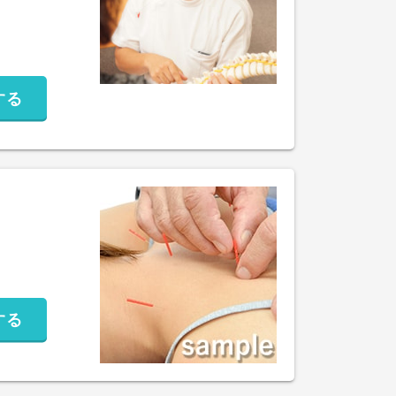
する
する