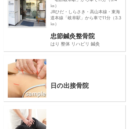
㎞）
JRひだ・しらさき・高山本線・東海
道本線「岐阜駅」から車で11分（3.3
㎞）
忠節鍼灸整骨院
はり 整体 リハビリ 鍼灸
日の出接骨院