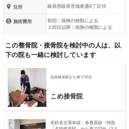
岐阜県岐阜市城東通6丁目19
location_on
住所
初回：保険の種類による
monetization_on
施術費用
２回目以降：保険の種類による
この整骨院・接骨院を検討中の人は、以
下の院も一緒に検討しています
名鉄岐阜駅から車で10分
こめ接骨院
名鉄名古屋本線・各務原線・特急
「名鉄岐阜駅」から車で11分（3.4