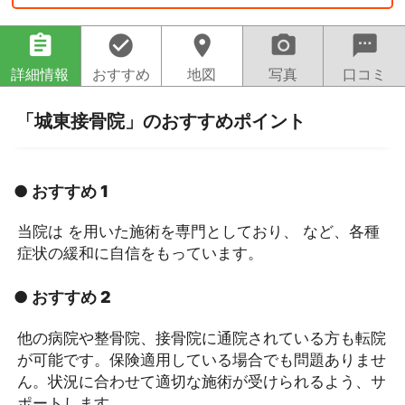
assignment
check_circle
location_on
camera_alt
sms
詳細情報
おすすめ
地図
写真
口コミ
「城東接骨院」のおすすめポイント
● おすすめ 1
当院は を用いた施術を専門としており、 など、各種
症状の緩和に自信をもっています。
● おすすめ 2
他の病院や整骨院、接骨院に通院されている方も転院
が可能です。保険適用している場合でも問題ありませ
ん。状況に合わせて適切な施術が受けられるよう、サ
ポートします。