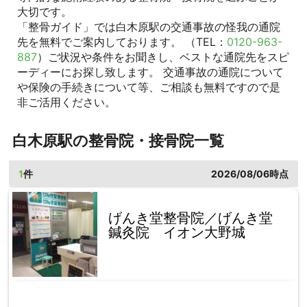
大切です。
「整骨ガイド」では白木原駅の交通事故の怪我の通院
先を無料でご案内しております。 （TEL：
0120-963-
887
）ご状況や条件をお聞きし、ベストな通院先をスピ
ーディーにお探し致します。 交通事故の通院について
や保険の手続きについて等、ご相談も無料ですので是
非ご活用ください。
白木原駅の整骨院・接骨院一覧
1
件
2026/08/06時点
げんき堂整骨院／げんき堂
鍼灸院 イオン大野城