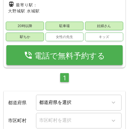
directions_subway
最寄り駅：
大野城駅
水城駅
20時以降
駐車場
妊婦さん
駅ちか
女性の先生
キッズ
phone_in_talk
電話で無料予約する
1
都道府県
市区町村