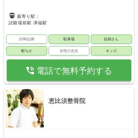
directions_subway
最寄り駅：
試験場前駅
津福駅
20時以降
駐車場
妊婦さん
駅ちか
女性の先生
キッズ
phone_in_talk
電話で無料予約する
恵比須整骨院