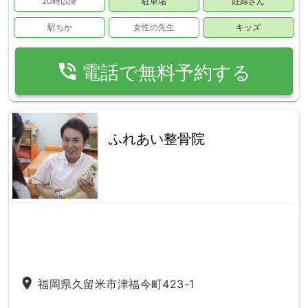
20時以降
駐車場
妊婦さん
駅ちか
女性の先生
キッズ
phone_in_talk
電話で無料予約する
ふれあい整骨院
place
福岡県久留米市津福今町423-1