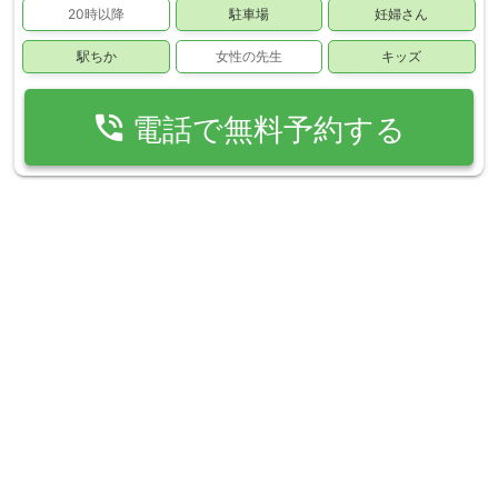
20時以降
駐車場
妊婦さん
駅ちか
女性の先生
キッズ
phone_in_talk
電話で無料予約する
おうせ整骨院
place
福岡県久留米市大石町398-12