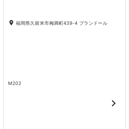
place
福岡県久留米市梅満町439-4 プランドール
M202