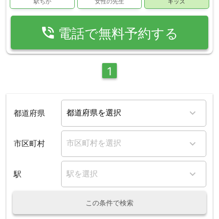
駅ちか
女性の先生
キッズ
phone_in_talk
電話で無料予約する
1
都道府県
市区町村
駅
この条件で検索