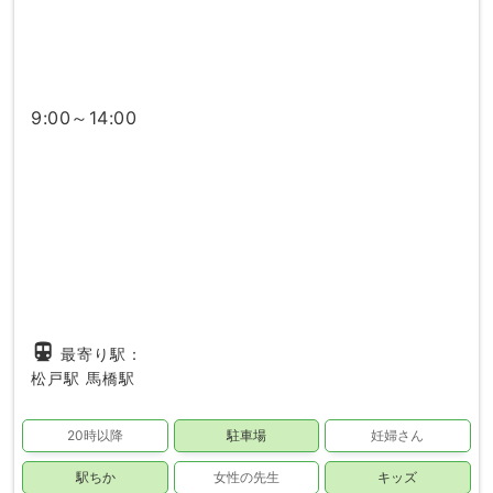
9:00～14:00
directions_subway
最寄り駅：
松戸駅
馬橋駅
20時以降
駐車場
妊婦さん
駅ちか
女性の先生
キッズ