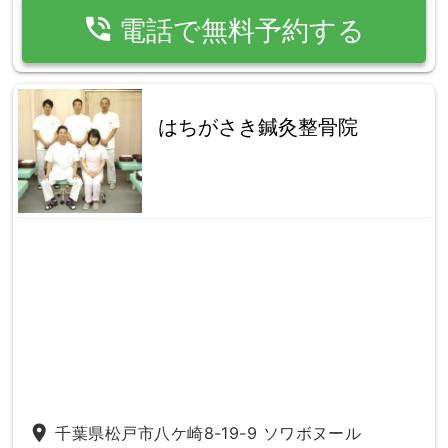
phone_in_talk
電話で無料予約する
はちがさき鍼灸整骨院
place
千葉県松戸市八ケ崎8-19-9 ソワボヌール