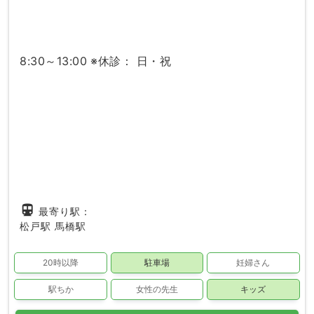
8:30～13:00 ※休診： 日・祝
directions_subway
最寄り駅：
松戸駅
馬橋駅
20時以降
駐車場
妊婦さん
駅ちか
女性の先生
キッズ