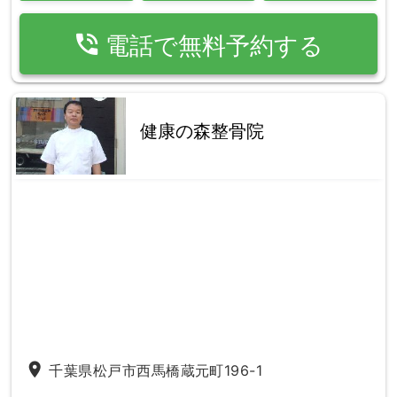
phone_in_talk
電話で無料予約する
健康の森整骨院
place
千葉県松戸市西馬橋蔵元町196-1