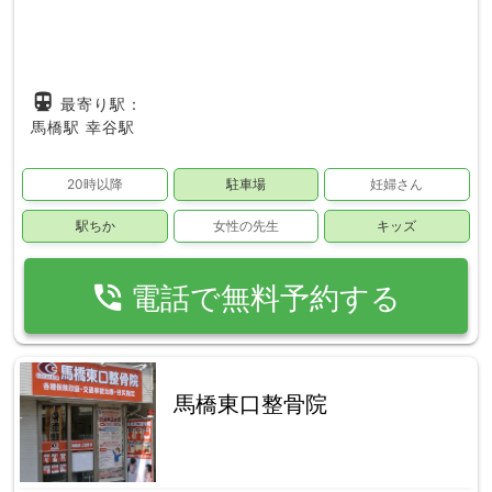
directions_subway
最寄り駅：
馬橋駅
幸谷駅
20時以降
駐車場
妊婦さん
駅ちか
女性の先生
キッズ
phone_in_talk
電話で無料予約する
馬橋東口整骨院