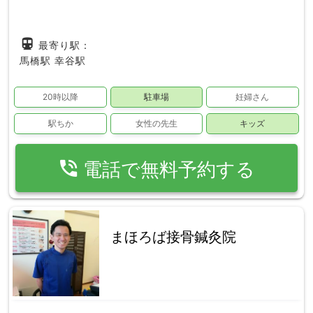
directions_subway
最寄り駅：
馬橋駅
幸谷駅
20時以降
駐車場
妊婦さん
駅ちか
女性の先生
キッズ
phone_in_talk
電話で無料予約する
まほろば接骨鍼灸院