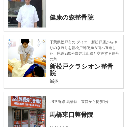
健康の森整骨院
千葉県松戸市の ダイエー新松戸店からゆ
りのき通りを新松戸郵便局方面へ直進し
た、県道280号白井流山線と交差する信号
の角
新松戸クラシオン整骨
院
鍼灸
JR常磐線 馬橋駅 東口から徒歩1分
馬橋東口整骨院