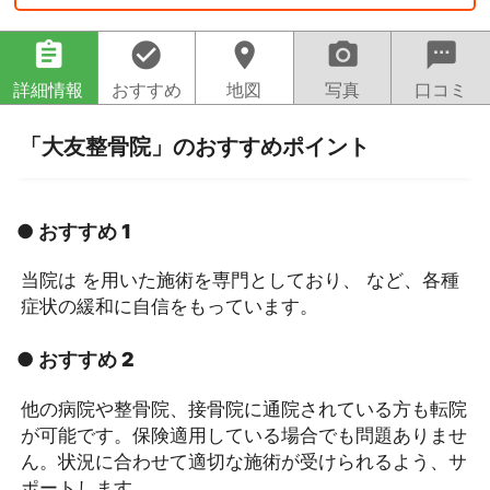
assignment
check_circle
location_on
camera_alt
sms
詳細情報
おすすめ
地図
写真
口コミ
「大友整骨院」のおすすめポイント
● おすすめ 1
当院は を用いた施術を専門としており、 など、各種
症状の緩和に自信をもっています。
● おすすめ 2
他の病院や整骨院、接骨院に通院されている方も転院
が可能です。保険適用している場合でも問題ありませ
ん。状況に合わせて適切な施術が受けられるよう、サ
ポートします。