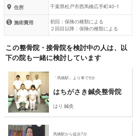
千葉県松戸市西馬橋広手町40-1
location_on
住所
初回：保険の種類による
monetization_on
施術費用
２回目以降：保険の種類による
この整骨院・接骨院を検討中の人は、以
下の院も一緒に検討しています
「馬橋駅」より車で5分
はちがさき鍼灸整骨院
はり 鍼灸
馬橋駅から徒歩7分