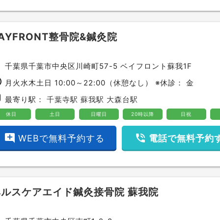
AYFRONT整骨院&鍼灸院
ce
千葉県千葉市中央区川崎町57-5 ベイフロント蘇我1F
ime
月火水木土日 10:00～22:00（休憩なし） ※休診： 金
bway
最寄り駅：
千葉寺駅
蘇我駅
大森台駅
休日
土日
日曜日
20時以降
日祝
add_comment
phone_in_talk
WEBで無料予約する
電話で無料予約
ヘルスケアエイド鍼灸接骨院 蘇我院