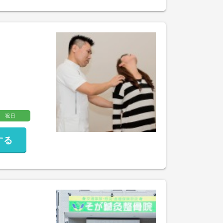
祝日
する