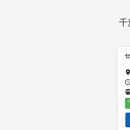
千
pla
access_t
directions_su