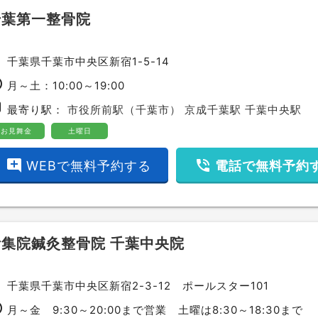
千葉第一整骨院
ce
千葉県千葉市中央区新宿1-5-14
ime
月～土：10:00～19:00
bway
最寄り駅：
市役所前駅（千葉市）
京成千葉駅
千葉中央駅
お見舞金
土曜日
add_comment
phone_in_talk
WEBで無料予約する
電話で無料予約
伊集院鍼灸整骨院 千葉中央院
ce
千葉県千葉市中央区新宿2-3-12 ポールスター101
ime
月～金 9:30～20:00まで営業 土曜は8:30～18:30まで