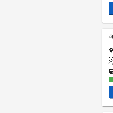
pla
access_t
午
directions_su