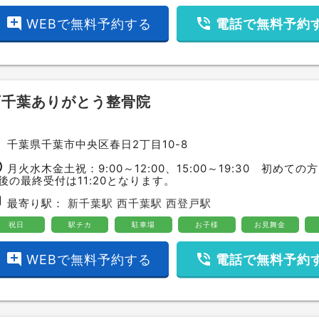
add_comment
phone_in_talk
WEBで無料予約する
電話で無料予約
西千葉ありがとう整骨院
ce
千葉県千葉市中央区春日2丁目10-8
ime
月火水木金土祝：9:00～12:00、15:00～19:30 初めて
後の最終受付は11:20となります。
bway
最寄り駅：
新千葉駅
西千葉駅
西登戸駅
祝日
駅チカ
駐車場
お子様
お見舞金
add_comment
phone_in_talk
WEBで無料予約する
電話で無料予約