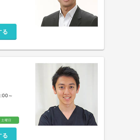
する
:00～
土曜日
する