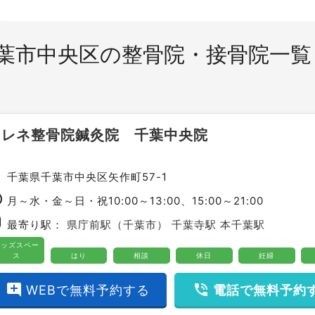
葉市中央区の整骨院・接骨院一覧
セレネ整骨院鍼灸院 千葉中央院
ce
千葉県千葉市中央区矢作町57-1
ime
月～水・金～日・祝10:00～13:00、15:00～21:00
bway
最寄り駅：
県庁前駅（千葉市）
千葉寺駅
本千葉駅
キッズスペー
ス
はり
相談
休日
妊婦
add_comment
phone_in_talk
WEBで無料予約する
電話で無料予約