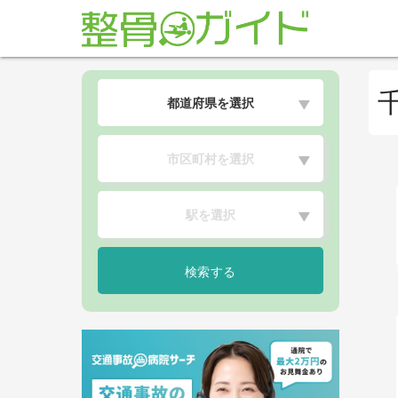
都道府県を選択
▼
市区町村を選択
▼
駅を選択
▼
検索する