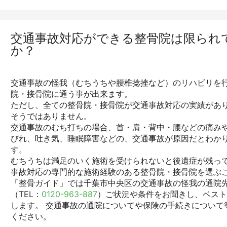
交通事故対応ができる整骨院は限られ
か？
交通事故の怪我（むちうちや腰椎捻挫など）のリハビリを行
院・接骨院に通う事が出来ます。
ただし、全ての整骨院・接骨院が交通事故対応の実績があ
そうではありません。
交通事故のむち打ちの場合、首・肩・背中・腰などの痛みや
びれ、吐き気、睡眠障害などの、交通事故が原因だとわか
す。
むちうちは満足のいく施術を受けられないと後遺症が残っ
事故対応の専門的な施術経験のある整骨院・接骨院を選ぶ
「整骨ガイド」では千葉市中央区の交通事故の怪我の通院
（TEL：
0120-963-887
）ご状況や条件をお聞きし、ベス
します。 交通事故の通院についてや保険の手続きについて
ください。