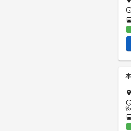
pla
access_t
directions_su
pla
access_t
後
directions_su