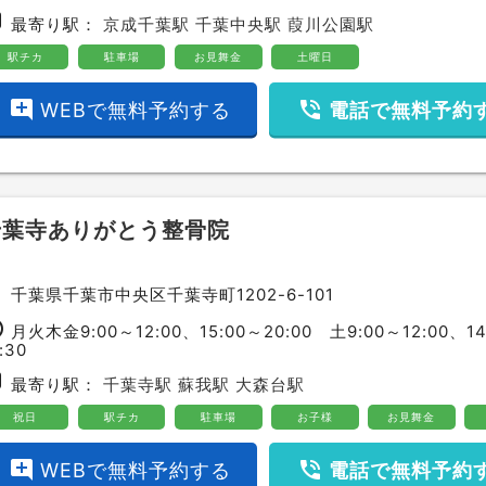
bway
最寄り駅：
京成千葉駅
千葉中央駅
葭川公園駅
駅チカ
駐車場
お見舞金
土曜日
add_comment
phone_in_talk
WEBで無料予約する
電話で無料予約
千葉寺ありがとう整骨院
ce
千葉県千葉市中央区千葉寺町1202-6-101
ime
月火木金9:00～12:00、15:00～20:00 土9:00～12:00、14
:30
bway
最寄り駅：
千葉寺駅
蘇我駅
大森台駅
祝日
駅チカ
駐車場
お子様
お見舞金
add_comment
phone_in_talk
WEBで無料予約する
電話で無料予約