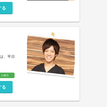
する
の方は、平日
土曜日
する