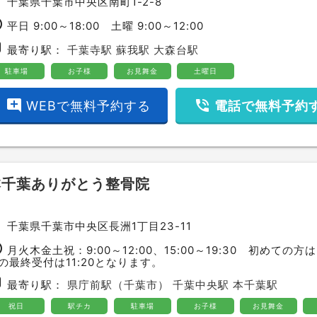
ce
千葉県千葉市中央区南町1-2-8
ime
平日 9:00～18:00 土曜 9:00～12:00
bway
最寄り駅：
千葉寺駅
蘇我駅
大森台駅
駐車場
お子様
お見舞金
土曜日
add_comment
phone_in_talk
WEBで無料予約する
電話で無料予約
本千葉ありがとう整骨院
ce
千葉県千葉市中央区長洲1丁目23-11
ime
月火木金土祝：9:00～12:00、15:00～19:30 初めての
の最終受付は11:20となります。
bway
最寄り駅：
県庁前駅（千葉市）
千葉中央駅
本千葉駅
祝日
駅チカ
駐車場
お子様
お見舞金