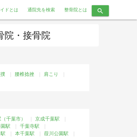
イドとは
通院先を検索
整骨院とは
search
骨院・接骨院
打撲
腰椎捻挫
肩こり
す
駅（千葉市）
京成千葉駅
公園駅
千葉寺駅
野駅
本千葉駅
葭川公園駅