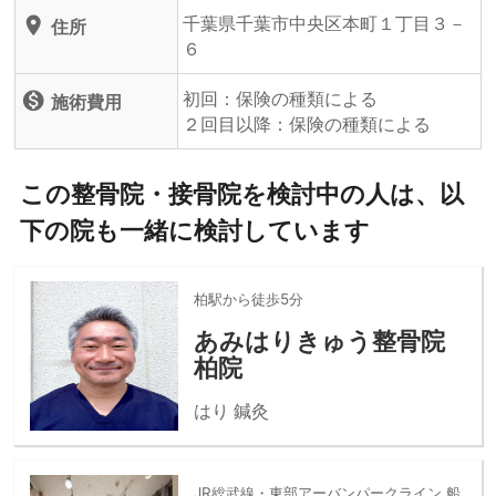
千葉県千葉市中央区本町１丁目３－
location_on
住所
６
初回：保険の種類による
monetization_on
施術費用
２回目以降：保険の種類による
この整骨院・接骨院を検討中の人は、以
下の院も一緒に検討しています
柏駅から徒歩5分
あみはりきゅう整骨院
柏院
はり 鍼灸
JR総武線・東部アーバンパークライン 船