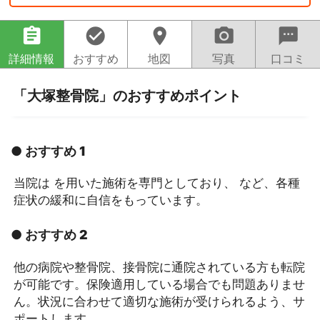
assignment
check_circle
location_on
camera_alt
sms
詳細情報
おすすめ
地図
写真
口コミ
「大塚整骨院」のおすすめポイント
● おすすめ 1
当院は を用いた施術を専門としており、 など、各種
症状の緩和に自信をもっています。
● おすすめ 2
他の病院や整骨院、接骨院に通院されている方も転院
が可能です。保険適用している場合でも問題ありませ
ん。状況に合わせて適切な施術が受けられるよう、サ
ポートします。