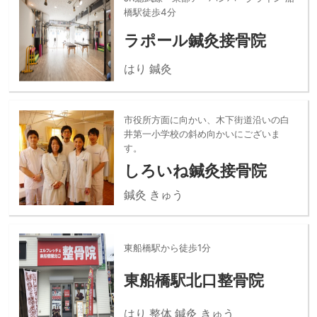
橋駅徒歩4分
ラポール鍼灸接骨院
はり 鍼灸
市役所方面に向かい、木下街道沿いの白
井第一小学校の斜め向かいにございま
す。
しろいね鍼灸接骨院
鍼灸 きゅう
東船橋駅から徒歩1分
東船橋駅北口整骨院
はり 整体 鍼灸 きゅう