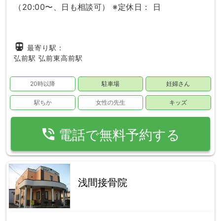
（20:00〜、日も相談可） ※定休日： 日
directions_subway
最寄り駅：
弘前駅
弘前東高前駅
20時以降
駐車場
妊婦さん
駅ちか
女性の先生
キッズ
phone_in_talk
電話で無料予約する
浅間接骨院