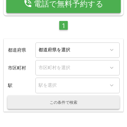
phone_in_talk
電話で無料予約する
1
都道府県
市区町村
駅
この条件で検索
整骨ガイド
整骨院・接骨院
青森県
弘前市
運動公園前駅