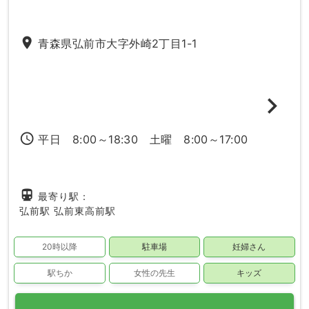
place
青森県弘前市大字外崎2丁目1-1
access_time
平日 8:00～18:30 土曜 8:00～17:00
directions_subway
最寄り駅：
弘前駅
弘前東高前駅
20時以降
駐車場
妊婦さん
駅ちか
女性の先生
キッズ