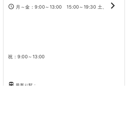
access_time
月～金：9:00～13:00 15:00～19:30 土、
祝：9:00～13:00
directions_subway
最寄り駅：
市役所駅
浄心駅
20時以降
駐車場
妊婦さん
駅ちか
女性の先生
キッズ