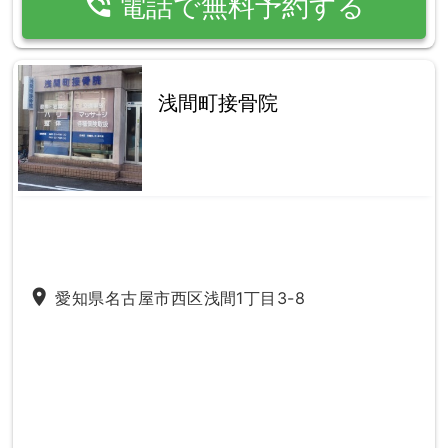
phone_in_talk
電話で無料予約する
浅間町接骨院
place
愛知県名古屋市西区浅間1丁目3-8