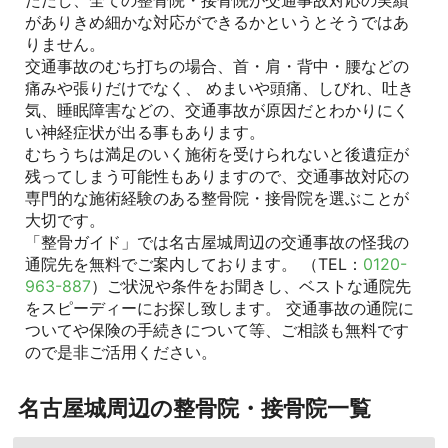
ただし、全ての整骨院・接骨院が交通事故対応の実績
がありきめ細かな対応ができるかというとそうではあ
りません。
交通事故のむち打ちの場合、首・肩・背中・腰などの
痛みや張りだけでなく、 めまいや頭痛、しびれ、吐き
気、睡眠障害などの、交通事故が原因だとわかりにく
い神経症状が出る事もあります。
むちうちは満足のいく施術を受けられないと後遺症が
残ってしまう可能性もありますので、交通事故対応の
専門的な施術経験のある整骨院・接骨院を選ぶことが
大切です。
「整骨ガイド」では名古屋城周辺の交通事故の怪我の
通院先を無料でご案内しております。 （TEL：
0120-
963-887
）ご状況や条件をお聞きし、ベストな通院先
をスピーディーにお探し致します。 交通事故の通院に
ついてや保険の手続きについて等、ご相談も無料です
ので是非ご活用ください。
名古屋城周辺の整骨院・接骨院一覧