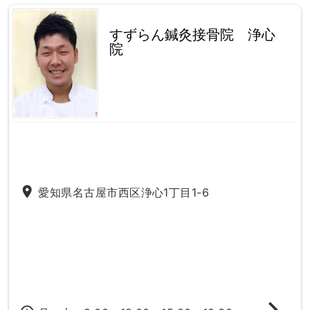
すずらん鍼灸接骨院 浄心
院
place
愛知県名古屋市西区浄心1丁目1-6