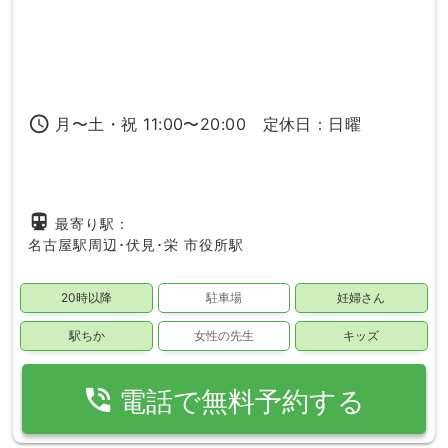
access_time
月〜土・祝 11:00〜20:00 定休日：日曜
directions_subway
最寄り駅：
名古屋駅周辺･伏見･栄
市役所駅
20時以降
駐車場
妊婦さん
駅ちか
女性の先生
キッズ
phone_in_talk
電話で無料予約する