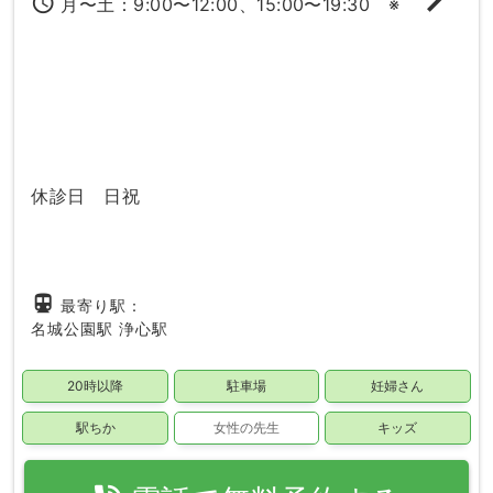
access_time
月〜土：9:00〜12:00、15:00〜19:30 ※
休診日 日祝
directions_subway
最寄り駅：
名城公園駅
浄心駅
20時以降
駐車場
妊婦さん
駅ちか
女性の先生
キッズ