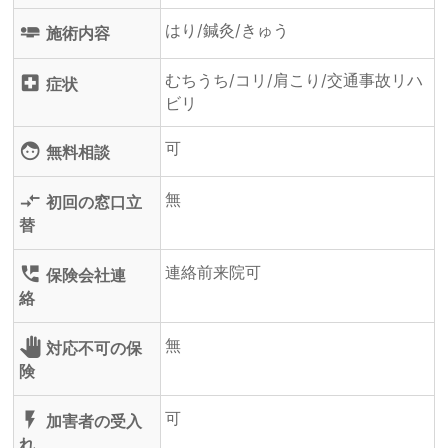
はり/鍼灸/きゅう
airline_seat_flat
施術内容
むちうち/コリ/肩こり/交通事故リハ
local_hospital
症状
ビリ
可
face
無料相談
無
compare_arrows
初回の窓口立
替
連絡前来院可
perm_phone_msg
保険会社連
絡
無
pan_tool
対応不可の保
険
可
flash_on
加害者の受入
れ