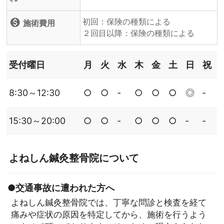
初回：保険の種類による
monetization_on
施術費用
２回目以降：保険の種類による
受付曜日
月
火
水
木
金
土
日
祝
8:30～12:30
○
○
‐
○
○
○
◎
‐
15:30～20:00
○
○
‐
○
○
○
‐
‐
よねしん鍼灸整骨院について
●交通事故に遭われた方へ
よねしん鍼灸整骨院では、丁寧な問診と検査を経て
痛みや症状の原因を特定してから、施術を行うよう