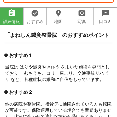
assignment
check_circle
location_on
camera_alt
sms
詳細情報
おすすめ
地図
写真
口コミ
「よねしん鍼灸整骨院」のおすすめポイント
● おすすめ 1
当院は はりや鍼灸やきゅう を用いた施術を専門とし
ており、 むちうち、コリ、肩こり、交通事故リハビ
リ など、各種症状の緩和に自信をもっています。
● おすすめ 2
他の病院や整骨院、接骨院に通院されている方も転院
が可能です。保険適用している場合でも問題ありませ
ん。状況に合わせて適切な施術が受けられるよう、サ