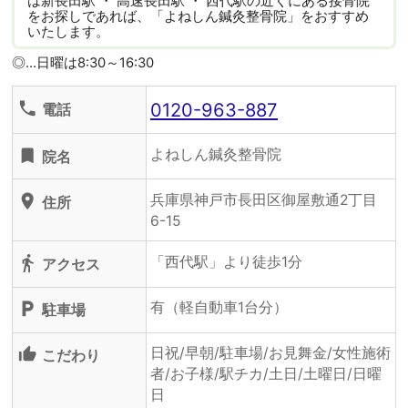
は新長田駅 ・ 高速長田駅 ・ 西代駅の近くにある接骨院
をお探しであれば、「よねしん鍼灸整骨院」をおすすめ
いたします。
◎…日曜は8:30～16:30
0120-963-887
phone
電話
よねしん鍼灸整骨院
turned_in
院名
兵庫県神戸市長田区御屋敷通2丁目
location_on
住所
6-15
「西代駅」より徒歩1分
directions_walk
アクセス
有（軽自動車1台分）
local_parking
駐車場
日祝/早朝/駐車場/お見舞金/女性施術
thumb_up_alt
こだわり
者/お子様/駅チカ/土日/土曜日/日曜
日