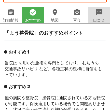
assignment
check_circle
location_on
camera_alt
sms
詳細情報
おすすめ
地図
写真
口コミ
「よう整骨院」のおすすめポイント
● おすすめ 1
当院は を用いた施術を専門としており、 むちうち、
交通事故リハビリ など、各種症状の緩和に自信をも
っています。
● おすすめ 2
他の病院や整骨院、接骨院に通院されている方も転院
が可能です。保険適用している場合でも問題ありませ
ん。状況に合わせて適切な施術が受けられるよう、サ