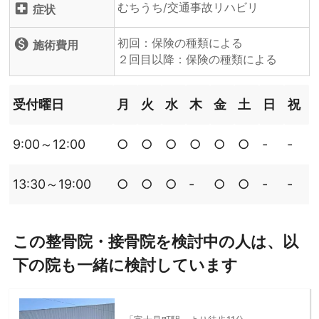
むちうち/交通事故リハビリ
local_hospital
症状
初回：保険の種類による
monetization_on
施術費用
２回目以降：保険の種類による
受付曜日
月
火
水
木
金
土
日
祝
9:00～12:00
○
○
○
○
○
○
‐
‐
13:30～19:00
○
○
○
‐
○
○
‐
‐
この整骨院・接骨院を検討中の人は、以
下の院も一緒に検討しています