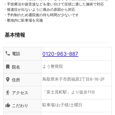
・手技療法や超音波などを使い分けて症状に適した施術で対応
・後遺症が出ないように痛みの原因から対応
・予約制のため通院後の待ち時間が少ないです
・敷地内に駐車場を完備
基本情報
0120-963-887
phone
電話
よう整骨院
turned_in
院名
鳥取県米子市西福原2丁目8-16-2F
location_on
住所
「富士見町駅」より徒歩11分
directions_walk
アクセス
駐車場/お子様/土曜日
thumb_up_alt
こだわり