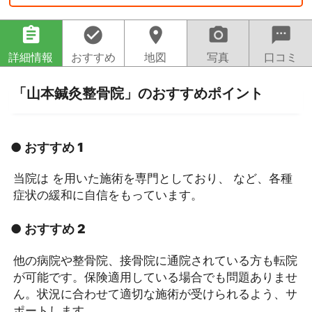
assignment
check_circle
location_on
camera_alt
sms
詳細情報
おすすめ
地図
写真
口コミ
「山本鍼灸整骨院」のおすすめポイント
● おすすめ 1
当院は を用いた施術を専門としており、 など、各種
症状の緩和に自信をもっています。
● おすすめ 2
他の病院や整骨院、接骨院に通院されている方も転院
が可能です。保険適用している場合でも問題ありませ
ん。状況に合わせて適切な施術が受けられるよう、サ
ポートします。