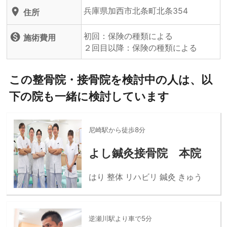
兵庫県加西市北条町北条354
location_on
住所
初回：保険の種類による
monetization_on
施術費用
２回目以降：保険の種類による
この整骨院・接骨院を検討中の人は、以
下の院も一緒に検討しています
尼崎駅から徒歩8分
よし鍼灸接骨院 本院
はり 整体 リハビリ 鍼灸 きゅう
逆瀬川駅より車で5分