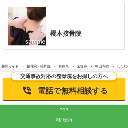
櫻木接骨院
整骨ガイド
整骨院・接骨院
兵庫県
宝塚市
中山寺駅
わたな
交通事故対応の整骨院をお探しの方へ
電話で無料相談する
TOP
利用規約