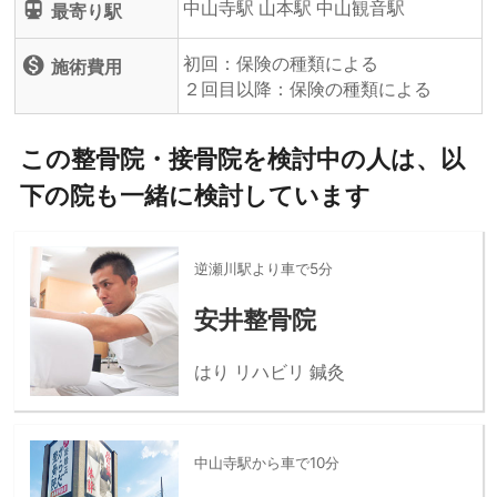
中山寺駅 山本駅 中山観音駅
directions_subway
最寄り駅
初回：保険の種類による
monetization_on
施術費用
２回目以降：保険の種類による
この整骨院・接骨院を検討中の人は、以
下の院も一緒に検討しています
逆瀬川駅より車で5分
安井整骨院
はり リハビリ 鍼灸
中山寺駅から車で10分