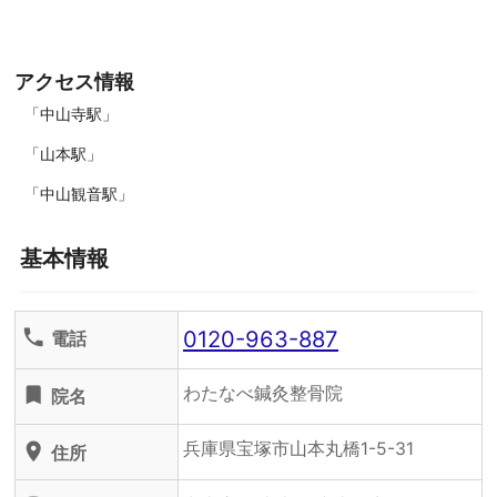
アクセス情報
「中山寺駅」
「山本駅」
「中山観音駅」
基本情報
0120-963-887
phone
電話
わたなべ鍼灸整骨院
turned_in
院名
兵庫県宝塚市山本丸橋1-5-31
location_on
住所