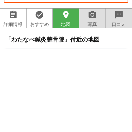
assignment
check_circle
location_on
camera_alt
sms
詳細情報
おすすめ
地図
写真
口コミ
「わたなべ鍼灸整骨院」付近の地図