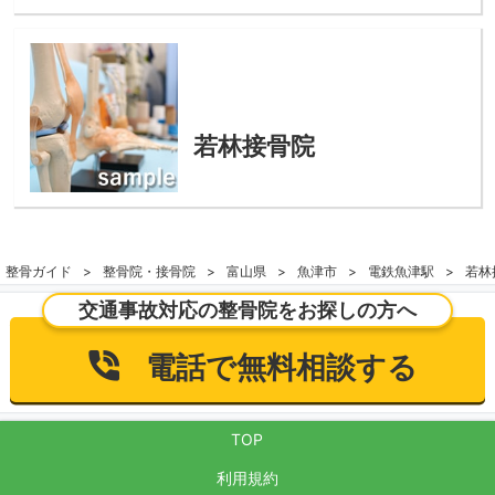
若林接骨院
整骨ガイド
整骨院・接骨院
富山県
魚津市
電鉄魚津駅
若林
交通事故対応の整骨院をお探しの方へ
電話で無料相談する
TOP
利用規約