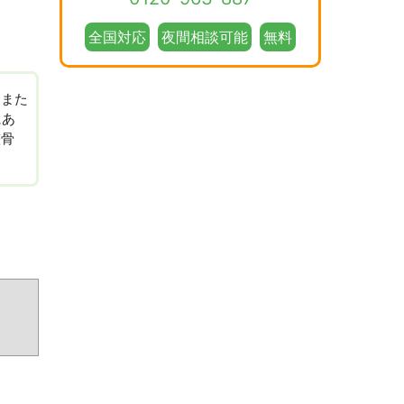
全国対応
夜間相談可能
無料
、また
にあ
整骨