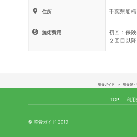
location_on
千葉県船橋市
住所
monetization_on
初回：保険
施術費用
２回目以降
整骨ガイド
整骨院・
TOP
利用
© 整骨ガイド 2019