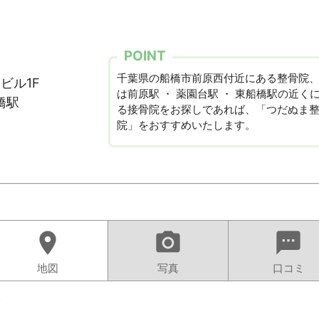
POINT
千葉県の船橋市前原西付近にある整骨院
ビル1F
は前原駅 ・ 薬園台駅 ・ 東船橋駅の近く
橋駅
る接骨院をお探しであれば、「つだぬま
院」をおすすめいたします。
location_on
camera_alt
sms
地図
写真
口コミ
ト