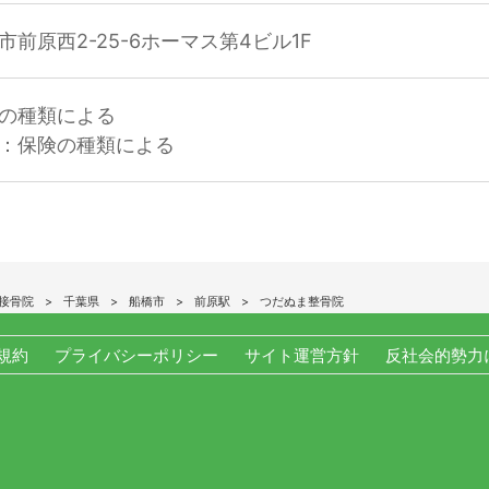
前原西2-25-6ホーマス第4ビル1F
の種類による
：保険の種類による
接骨院
千葉県
船橋市
前原駅
つだぬま整骨院
規約
プライバシーポリシー
サイト運営方針
反社会的勢力