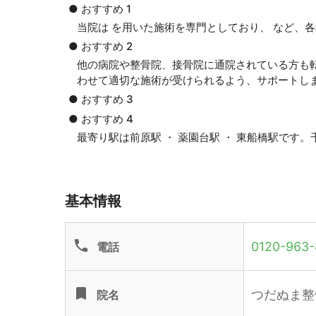
● おすすめ 1
当院は を用いた施術を専門としており、 など、
● おすすめ 2
他の病院や整骨院、接骨院に通院されている方も
わせて適切な施術が受けられるよう、サポートし
● おすすめ 3
● おすすめ 4
最寄り駅は前原駅 ・ 薬園台駅 ・ 東船橋駅です
基本情報
phone
0120-963-
電話
turned_in
つだぬま整
院名