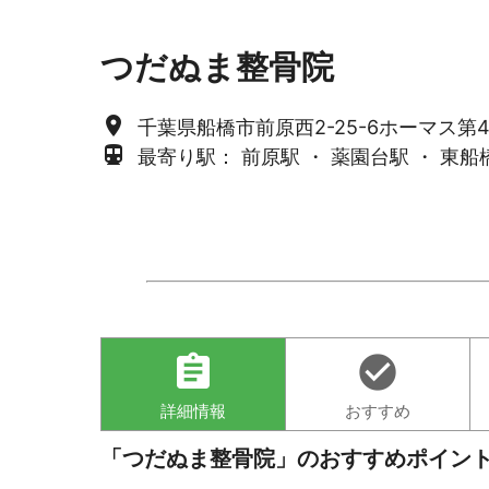
つだぬま整骨院
place
千葉県船橋市前原西2-25-6ホーマス第4
directions_subway
最寄り駅： 前原駅 ・ 薬園台駅 ・ 東船
assignment
check_circle
詳細情報
おすすめ
「つだぬま整骨院」のおすすめポイン