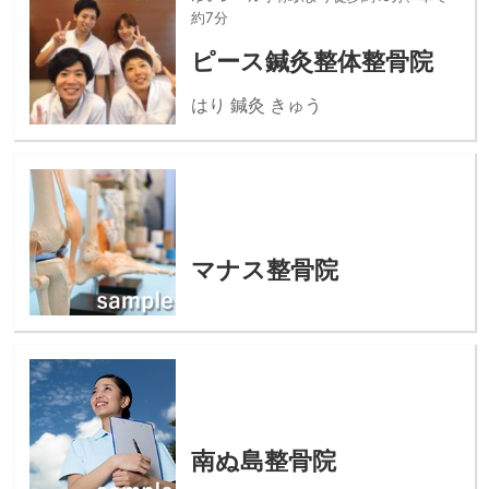
約7分
ピース鍼灸整体整骨院
はり 鍼灸 きゅう
マナス整骨院
南ぬ島整骨院