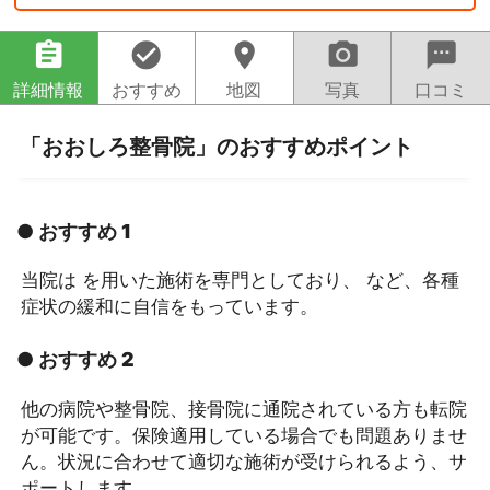
assignment
check_circle
location_on
camera_alt
sms
詳細情報
おすすめ
地図
写真
口コミ
「おおしろ整骨院」のおすすめポイント
● おすすめ 1
当院は を用いた施術を専門としており、 など、各種
症状の緩和に自信をもっています。
● おすすめ 2
他の病院や整骨院、接骨院に通院されている方も転院
が可能です。保険適用している場合でも問題ありませ
ん。状況に合わせて適切な施術が受けられるよう、サ
ポートします。