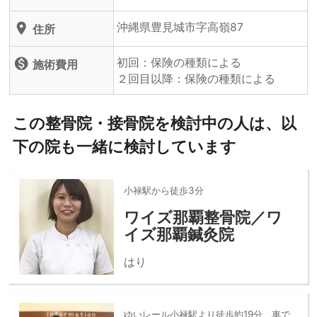
沖縄県豊見城市字高嶺87
location_on
住所
初回：保険の種類による
monetization_on
施術費用
２回目以降：保険の種類による
この整骨院・接骨院を検討中の人は、以
下の院も一緒に検討しています
小禄駅から徒歩3分
ワイズ那覇整骨院／ワ
イズ那覇鍼灸院
はり
ゆいレール小禄駅より徒歩約19分、車で