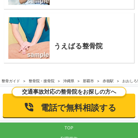
うえばる整骨院
整骨ガイド
整骨院・接骨院
沖縄県
那覇市
赤嶺駅
おおしろ
交通事故対応の整骨院をお探しの方へ
電話で無料相談する
TOP