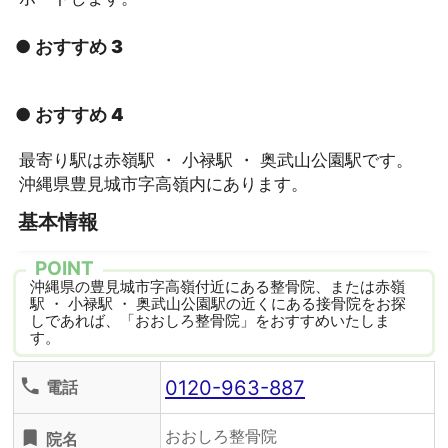
● おすすめ 3
● おすすめ 4
最寄り駅は赤嶺駅 ・ 小禄駅 ・ 奥武山公園駅です。
沖縄県豊見城市字高嶺内にあります。
基本情報
POINT
沖縄県の豊見城市字高嶺付近にある整骨院、または赤嶺
駅 ・ 小禄駅 ・ 奥武山公園駅の近くにある接骨院をお探
しであれば、「おおしろ整骨院」をおすすめいたしま
す。
0120-963-887
phone
電話
おおしろ整骨院
turned_in
院名