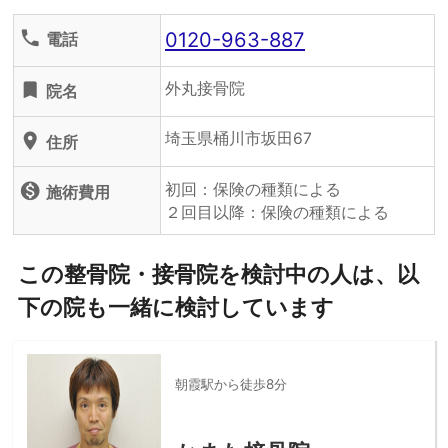
0120-963-887
phone
電話
外丸接骨院
turned_in
院名
埼玉県桶川市坂田67
location_on
住所
初回：保険の種類による
monetization_on
施術費用
２回目以降：保険の種類による
この整骨院・接骨院を検討中の人は、以
下の院も一緒に検討しています
朝霞駅から徒歩8分