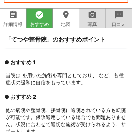
assignment
check_circle
location_on
camera_alt
sms
詳細情報
おすすめ
地図
写真
口コミ
「てつや整骨院」のおすすめポイント
● おすすめ 1
当院は を用いた施術を専門としており、 など、各種
症状の緩和に自信をもっています。
● おすすめ 2
他の病院や整骨院、接骨院に通院されている方も転院
が可能です。保険適用している場合でも問題ありませ
ん。状況に合わせて適切な施術が受けられるよう、サ
ポートします。