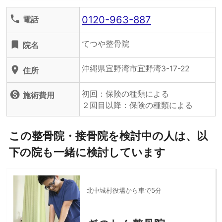
0120-963-887
phone
電話
てつや整骨院
turned_in
院名
沖縄県宜野湾市宜野湾3-17-22
location_on
住所
初回：保険の種類による
monetization_on
施術費用
２回目以降：保険の種類による
この整骨院・接骨院を検討中の人は、以
下の院も一緒に検討しています
北中城村役場から車で5分