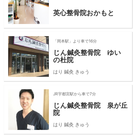
英心整骨院おかもと
「岡本駅」より車で16分
じん鍼灸整骨院 ゆい
の杜院
はり 鍼灸 きゅう
JR宇都宮駅から車で7分
じん鍼灸整骨院 泉が丘
院
はり 鍼灸 きゅう