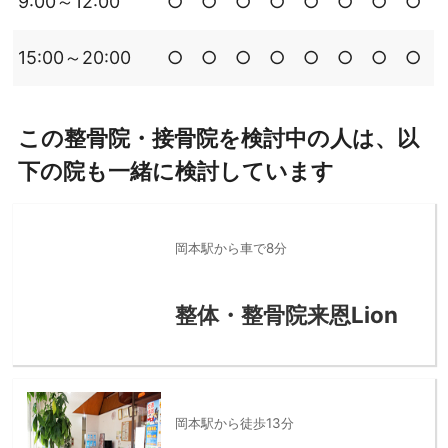
9:00～12:00
○
○
○
○
○
○
○
○
15:00～20:00
○
○
○
○
○
○
○
○
この整骨院・接骨院を検討中の人は、以
下の院も一緒に検討しています
岡本駅から車で8分
整体・整骨院来恩Lion
岡本駅から徒歩13分