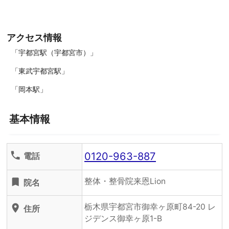
アクセス情報
「宇都宮駅（宇都宮市）」
「東武宇都宮駅」
「岡本駅」
基本情報
0120-963-887
phone
電話
整体・整骨院来恩Lion
turned_in
院名
栃木県宇都宮市御幸ヶ原町84-20 レ
location_on
住所
ジデンス御幸ヶ原1-B