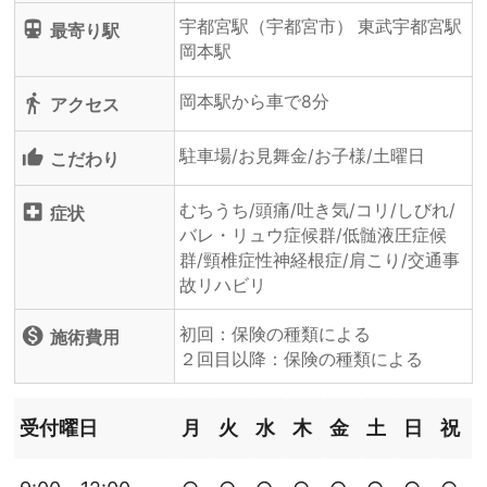
宇都宮駅（宇都宮市） 東武宇都宮駅
directions_subway
最寄り駅
岡本駅
岡本駅から車で8分
directions_walk
アクセス
駐車場/お見舞金/お子様/土曜日
thumb_up_alt
こだわり
むちうち/頭痛/吐き気/コリ/しびれ/
local_hospital
症状
バレ・リュウ症候群/低髄液圧症候
群/頸椎症性神経根症/肩こり/交通事
故リハビリ
初回：保険の種類による
monetization_on
施術費用
２回目以降：保険の種類による
受付曜日
月
火
水
木
金
土
日
祝