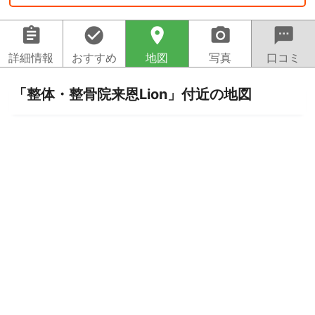
assignment
check_circle
location_on
camera_alt
sms
詳細情報
おすすめ
地図
写真
口コミ
「整体・整骨院来恩Lion」付近の地図