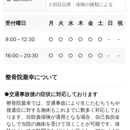
２回目以降：保険の種類による
受付曜日
月
火
水
木
金
土
日
祝
9:00～12:30
○
○
○
○
○
○
‐
‐
16:00～20:30
○
○
○
○
○
◎
‐
‐
整骨院最幸について
●交通事故後の症状に対応しております
整骨院最幸では、交通事故により生じたむちうちや
後遺症に対する施術もこれまでに数多く対応してお
ります。自賠責保険が適用となる場合、自己負担金
なしで当院の施術を受けて頂くことが可能です。保