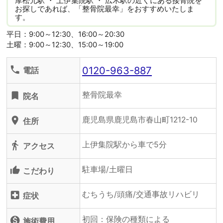
摩松元駅 ・ 上伊集院駅 ・ 広木駅の近くにある接骨院を
お探しであれば、「整骨院最幸」をおすすめいたしま
す。
平日：9:00～12:30、16:00～20:30
土曜：9:00～12:30、15:00～19:00
0120-963-887
phone
電話
整骨院最幸
turned_in
院名
鹿児島県鹿児島市春山町1212-10
location_on
住所
上伊集院駅から車で5分
directions_walk
アクセス
駐車場/土曜日
thumb_up_alt
こだわり
むちうち/頭痛/交通事故リハビリ
local_hospital
症状
初回：保険の種類による
monetization_on
施術費用