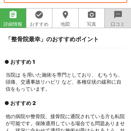
assignment
check_circle
location_on
camera_alt
sms
詳細情報
おすすめ
地図
写真
口コミ
「整骨院最幸」のおすすめポイント
● おすすめ 1
当院は を用いた施術を専門としており、 むちうち、
頭痛、交通事故リハビリ など、各種症状の緩和に自
信をもっています。
● おすすめ 2
他の病院や整骨院、接骨院に通院されている方も転院
が可能です。保険適用している場合でも問題ありませ
ん。状況に合わせて適切な施術が受けられるよう、サ