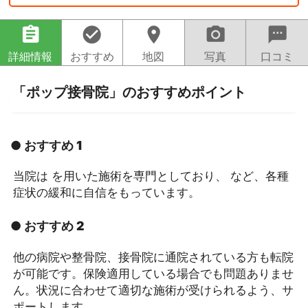
assignment
check_circle
location_on
camera_alt
sms
詳細情報
おすすめ
地図
写真
口コミ
「ポップ接骨院」のおすすめポイント
● おすすめ 1
当院は を用いた施術を専門としており、 など、各種
症状の緩和に自信をもっています。
● おすすめ 2
他の病院や整骨院、接骨院に通院されている方も転院
が可能です。保険適用している場合でも問題ありませ
ん。状況に合わせて適切な施術が受けられるよう、サ
ポートします。