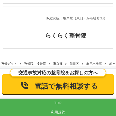
JR総武線：亀戸駅（東口）から徒歩3分
らくらく整骨院
整骨ガイド
整骨院・接骨院
東京都
墨田区
亀戸水神駅
ポッ
交通事故対応の整骨院をお探しの方へ
電話で無料相談する
TOP
利用規約