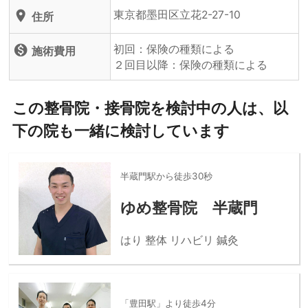
東京都墨田区立花2-27-10
location_on
住所
初回：保険の種類による
monetization_on
施術費用
２回目以降：保険の種類による
この整骨院・接骨院を検討中の人は、以
下の院も一緒に検討しています
半蔵門駅から徒歩30秒
ゆめ整骨院 半蔵門
はり 整体 リハビリ 鍼灸
「豊田駅」より徒歩4分