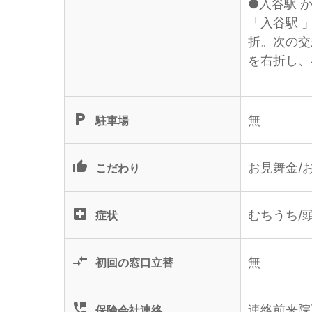
●入谷駅 
「入谷駅 
折。次の交
を右折し、
local_parking
無
駐車場
thumb_up_alt
お見舞金/
こだわり
local_hospital
むちうち/
症状
compare_arrows
無
初回の窓口立替
perm_phone_msg
連絡前来院
保険会社連絡