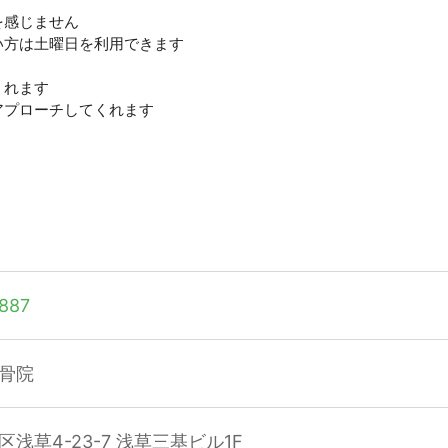
を感じません
い方は土曜日を利用できます
くれます
アプローチしてくれます
887
骨院
浅草4-23-7 浅草三基ビル1F