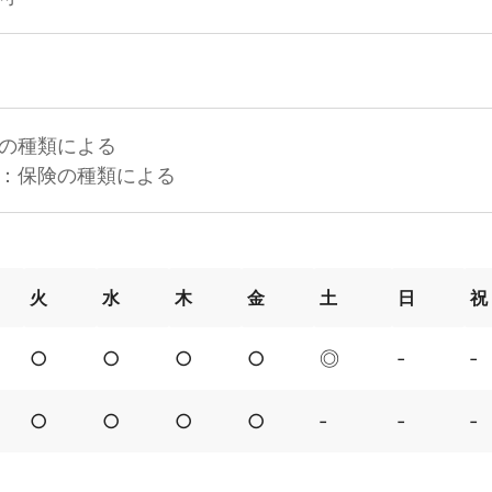
の種類による
：保険の種類による
火
水
木
金
土
日
祝
○
○
○
○
◎
‐
‐
○
○
○
○
‐
‐
‐