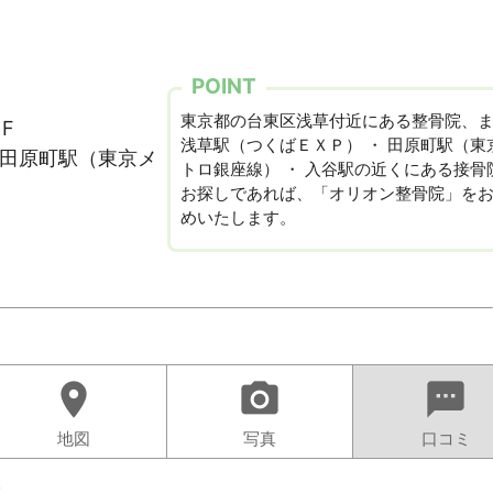
POINT
東京都の台東区浅草付近にある整骨院、
F
浅草駅（つくばＥＸＰ） ・ 田原町駅（東
 田原町駅（東京メ
トロ銀座線） ・ 入谷駅の近くにある接骨
お探しであれば、「オリオン整骨院」を
めいたします。
location_on
camera_alt
sms
地図
写真
口コミ
ト