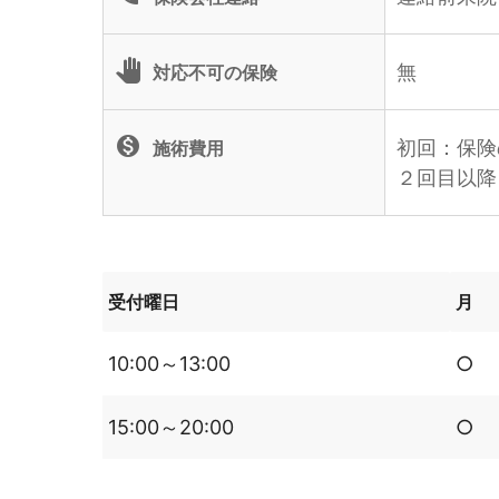
pan_tool
無
対応不可の保険
monetization_on
初回：保険
施術費用
２回目以降
受付曜日
月
10:00～13:00
○
15:00～20:00
○