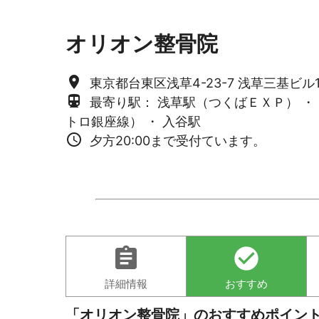
オリオン整骨院
place
東京都台東区浅草4-23-7 浅草三基ビル1
directions_subway
最寄り駅： 浅草駅（つくばＥＸＰ） ・
トロ銀座線） ・ 入谷駅
access_time
夕方20:00まで受付ています。
assignment
check_circle
詳細情報
おすすめ
「オリオン整骨院」のおすすめポイン