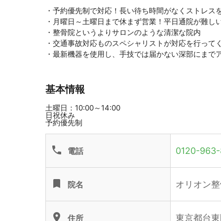
・予約優先制で対応！長い待ち時間がなくストレス
・月曜日～土曜日まで休まず営業！平日通院が難し
・整骨院というよりサロンのような清潔な院内
・交通事故対応ものスペシャリストが対応を行って
・最新機器を使用し、手技では届かない深部にまで
基本情報
土曜日：10:00～14:00
日祝休み
予約優先制
phone
0120-963-
電話
turned_in
オリオン整
院名
location_on
東京都台東区
住所