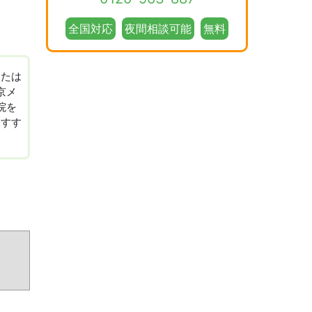
全国対応
夜間相談可能
無料
または
京メ
院を
おすす