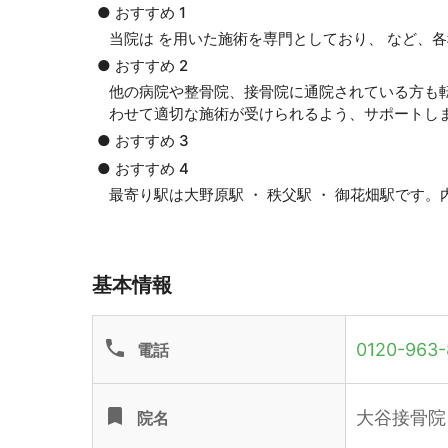
● おすすめ 1
当院は を用いた施術を専門としており、 など、
● おすすめ 2
他の病院や整骨院、接骨院に通院されている方も
わせて適切な施術が受けられるよう、サポートし
● おすすめ 3
● おすすめ 4
最寄り駅は大野原駅 ・ 秩父駅 ・ 御花畑駅です
基本情報
phone
0120-963-
電話
turned_in
大谷接骨院
院名