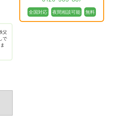
全国対応
夜間相談可能
無料
秩父
しで
しま