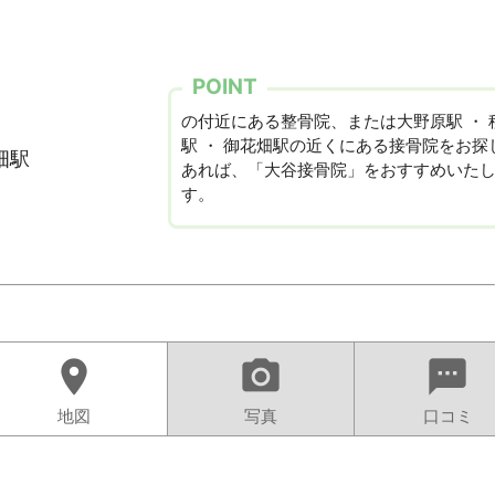
POINT
の付近にある整骨院、または大野原駅 ・ 
駅 ・ 御花畑駅の近くにある接骨院をお探
畑駅
あれば、「大谷接骨院」をおすすめいた
す。
location_on
camera_alt
sms
地図
写真
口コミ