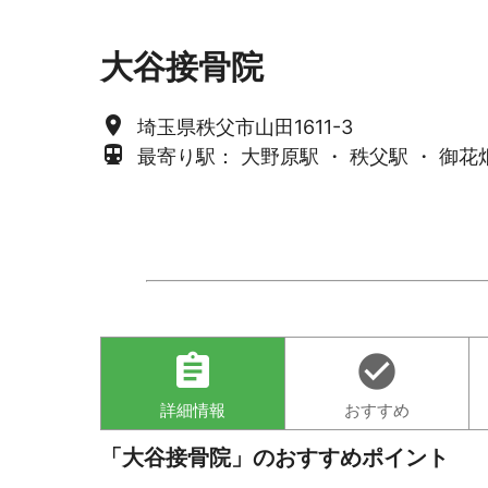
大谷接骨院
place
埼玉県秩父市山田1611-3
directions_subway
最寄り駅： 大野原駅 ・ 秩父駅 ・ 御花
assignment
check_circle
詳細情報
おすすめ
「大谷接骨院」のおすすめポイント