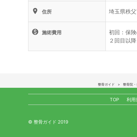
location_on
埼玉県秩父市
住所
monetization_on
初回：保険
施術費用
２回目以降
整骨ガイド
整骨院・
TOP
利用
© 整骨ガイド 2019